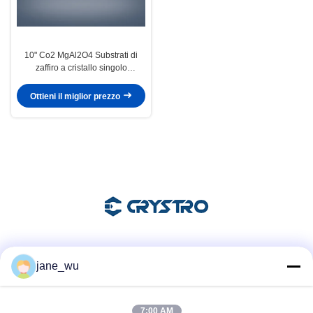
10" Co2 MgAl2O4 Substrati di
zaffiro a cristallo singolo
Assorbente saturabile
Ottieni il miglior prezzo
Mezzi sociali
jane_wu
7:00 AM