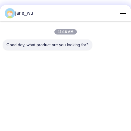
Mezzi sociali
jane_wu
11:16 AM
Contatto rapido
Good day, what product are you looking for?
Telefono
86-0551-63840886
E-mail
jane_wu@crystro.com
Indirizzo
No. 176, Yuner Rd, Yunhai Rd Industrial Park, Distretto di
Baohe, città di Hefei, provincia di Anhui
Politica sulla privacy
|
Mappa del sito
La Cina va bene. Qualità Cristalli a magneto ottico Fornitore.