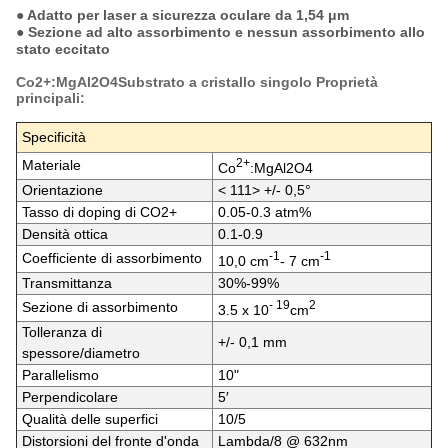
● Adatto per laser a sicurezza oculare da 1,54 μm
● Sezione ad alto assorbimento e nessun assorbimento allo
stato eccitato
Co2+:MgAl2O4
Substrato a cristallo singolo
Proprietà
principali:
Specificità
2+
Materiale
Co
:MgAl2O4
Orientazione
< 111> +/- 0,5°
Tasso di doping di CO2+
0.05-0.3 atm%
Densità ottica
0.1-0.9
-1
-1
Coefficiente di assorbimento
10,0 cm
- 7 cm
Transmittanza
30%-99%
- 19
2
Sezione di assorbimento
3.5 x 10
cm
Tolleranza di
+/- 0,1 mm
spessore/diametro
Parallelismo
10"
Perpendicolare
5′
Qualità delle superfici
10/5
Distorsioni del fronte d'onda
Lambda/8 @ 632nm