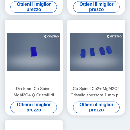
elevata soglia di danno laser
senza intracualità
Ottieni il miglior
Ottieni il miglior
e funzionamento stabile a
prezzo
prezzo
frequenza ripetitiva
Dia 5mm Co Spinel
Co Spinel Co2+ MgAl2O4
MgAl2O4 Q Cristalli di
Cristallo spessore 1 mm per
commutazione per laser
laser ad alta potenza
Ottieni il miglior
Ottieni il miglior
EyeSafe 1540nm
prezzo
prezzo