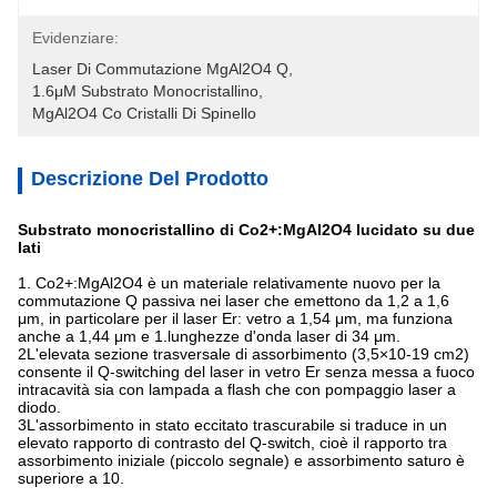
Evidenziare:
Laser Di Commutazione MgAl2O4 Q
, 
1.6μM Substrato Monocristallino
, 
MgAl2O4 Co Cristalli Di Spinello
Descrizione Del Prodotto
Substrato monocristallino di Co2+:MgAl2O4 lucidato su due
lati
1. Co2+:MgAl2O4 è un materiale relativamente nuovo per la
commutazione Q passiva nei laser che emettono da 1,2 a 1,6
μm, in particolare per il laser Er: vetro a 1,54 μm, ma funziona
anche a 1,44 μm e 1.lunghezze d'onda laser di 34 μm.
2L'elevata sezione trasversale di assorbimento (3,5×10-19 cm2)
consente il Q-switching del laser in vetro Er senza messa a fuoco
intracavità sia con lampada a flash che con pompaggio laser a
diodo.
3L'assorbimento in stato eccitato trascurabile si traduce in un
elevato rapporto di contrasto del Q-switch, cioè il rapporto tra
assorbimento iniziale (piccolo segnale) e assorbimento saturo è
superiore a 10.