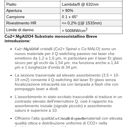
Piatto
Lambda/8 @ 632nm
Apertura
> 90%
Campione
0.1 x 45°
Rivestimento HR
<= 0,2% ((@ 1533nm)
2
Limite di danno
> 500MW/cm
Co2+:MgAl2O4 Substrato monocristallino Breve
introduzione:
I cristalli (Co2+:Spinel o Co:MALO) sono un
Co2+:MgAl2O4
nuovo materiale per il Q-switching passivo nei laser che
emettono da 1,2 a 1,6 μm, in particolare per il laser Er:glass
sicuro per gli occhi da 1,54 μm, ma funziona anche a 1,44
μm e 1.lunghezze d'onda di 34 μm.
La sezione trasversale ad elevato assorbimento (3,5 × 10-
19 cm2) consente il Q-switching del laser Er:glass senza
focalizzazione intracavità sia con lampada a flash che con
pompaggio laser a diodi.
L'assorbimento in stato eccitato trascurabile si traduce in un
contrasto elevato dell'interruttore Q, cioè il rapporto tra
assorbimento iniziale (signale piccolo) e assorbimento
saturo è superiore a 10.
Offriamo l'alta qualità
materiali con elevata
Co:Cristalli di spinello
qualità ottica e distribuzione uniforme di CO2+ nella