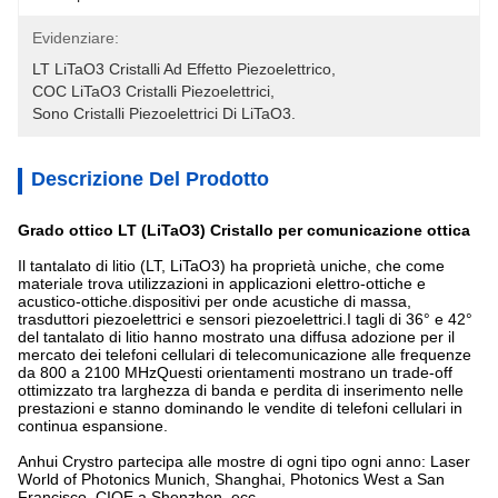
Evidenziare:
LT LiTaO3 Cristalli Ad Effetto Piezoelettrico
, 
COC LiTaO3 Cristalli Piezoelettrici
, 
Sono Cristalli Piezoelettrici Di LiTaO3.
Descrizione Del Prodotto
Grado ottico LT (LiTaO3) Cristallo per comunicazione ottica
Il tantalato di litio (LT, LiTaO3) ha proprietà uniche, che come
materiale trova utilizzazioni in applicazioni elettro-ottiche e
acustico-ottiche.dispositivi per onde acustiche di massa,
trasduttori piezoelettrici e sensori piezoelettrici.I tagli di 36° e 42°
del tantalato di litio hanno mostrato una diffusa adozione per il
mercato dei telefoni cellulari di telecomunicazione alle frequenze
da 800 a 2100 MHzQuesti orientamenti mostrano un trade-off
ottimizzato tra larghezza di banda e perdita di inserimento nelle
prestazioni e stanno dominando le vendite di telefoni cellulari in
continua espansione.
Anhui Crystro partecipa alle mostre di ogni tipo ogni anno: Laser 
World of Photonics Munich, Shanghai, Photonics West a San 
Francisco, CIOE a Shenzhen, ecc.