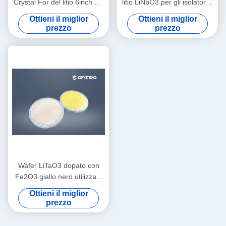
Crystal For del litio 6inch HA
litio LiNbO3 per gli isolatori e
VISTO i filtri
le circolatori ottici della fibra
Ottieni il miglior
Ottieni il miglior
prezzo
prezzo
Wafer LiTaO3 dopato con
Fe2O3 giallo nero utilizzato
per la fotorefrazione
Ottieni il miglior
prezzo