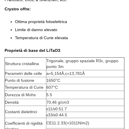
Crystro offre:
Ottima proprietà fotoelettrica
Limite di danno elevato
Temperatura di Curie elevata
Proprietà di base del LiTaO3
:
Trigonale, gruppo spaziale R3c, gruppo
Struttura cristallina
punto 3m
Parametri delle celle
a=5,154Å
,
c=13,781Å
Punto di fusione
1650
°C
Temperatura di Curie
607
°C
Durezza di Mohs
5.5
Densità
70,46 g/cm
3
ε
11
/ε
0
:
51.7
Costanti dielettrici
ε
33
/ε
0
:
44.5
C
E11
:
2.33
(
×10
11
N/m
2
)
Coefficienti di rigidità