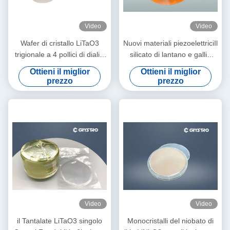
Video
Video
Wafer di cristallo LiTaO3
Nuovi materiali piezoelettriciIl
trigionale a 4 pollici di dialisi
silicato di lantano e gallio
di litio tantlato per dispositivi
conosciuto come cristallo di
Ottieni il miglior
Ottieni il miglior
E-O
langasite
prezzo
prezzo
Video
Video
il Tantalate LiTaO3 singolo
Monocristalli del niobato di