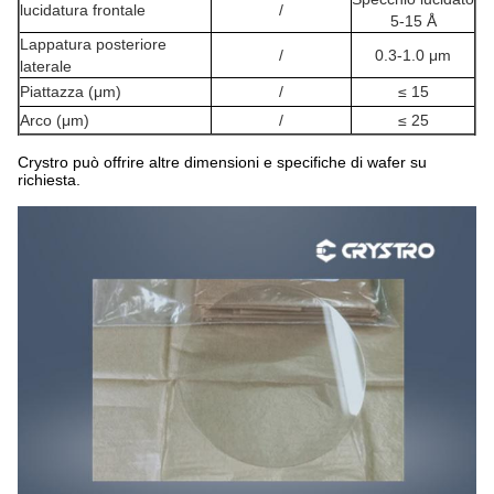
lucidatura frontale
/
5-15 Å
Lappatura posteriore
/
0.3-1.0 μm
laterale
Piattazza (μm)
/
≤ 15
Arco (μm)
/
≤ 25
Crystro può offrire altre dimensioni e specifiche di wafer su
richiesta.