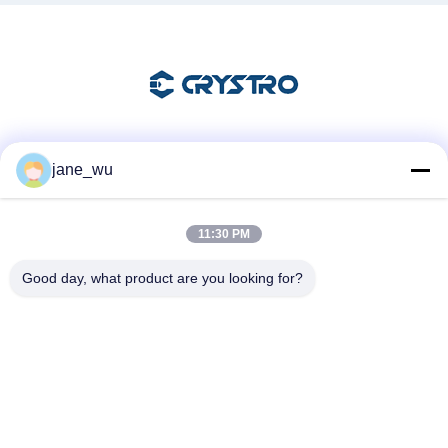
Mezzi sociali
jane_wu
11:30 PM
Contatto rapido
Good day, what product are you looking for?
Telefono
86-0551-63840886
E-mail
jane_wu@crystro.com
Indirizzo