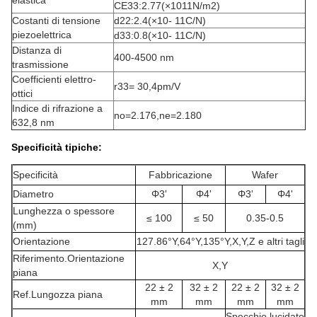
elastica
C
E33
:
2.77
(
×10
11
N/m
2
)
Costanti di tensione
d
22
:
2.4
(
×10
- 11
C/N
)
piezoelettrica
d
33
:
0.8
(
×10
- 11
C/N
)
Distanza di
400-4500 nm
trasmissione
Coefficienti elettro-
r
33
= 30,4pm/V
ottici
Indice di rifrazione a
n
o
=2.176
,
n
e
=2.180
632,8 nm
Specificità tipiche:
Specificità
Fabbricazione
Wafer
Diametro
Φ3'
Φ4'
Φ3'
Φ4'
Lunghezza o spessore
≤ 100
≤ 50
0.35-0.5
(mm)
Orientazione
127.86°Y,64°Y,135°Y,X,Y,Z e altri tagli
Riferimento.Orientazione
X,Y
piana
22 ± 2
32 ± 2
22 ± 2
32 ± 2
Ref.Lungozza piana
mm
mm
mm
mm
Specchio lucidato