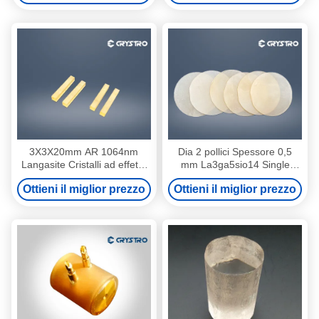
3X3X20mm AR 1064nm
Dia 2 pollici Spessore 0,5
Langasite Cristalli ad effetto
mm La3ga5sio14 Single
piezoelettrico La3Ga5SiO14
Langasite Crystal LGS
Ottieni il miglior prezzo
Ottieni il miglior prezzo
Substrato