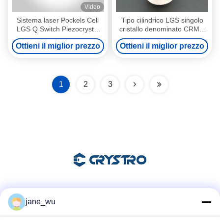
Video
Sistema laser Pockels Cell
Tipo cilindrico LGS singolo
LGS Q Switch Piezocrystal
cristallo denominato CRMQ
LGS
può sostituire BBO per Q
Ottieni il miglior prezzo
Ottieni il miglior prezzo
interruttore
1
2
3
Mezzi sociali
jane_wu