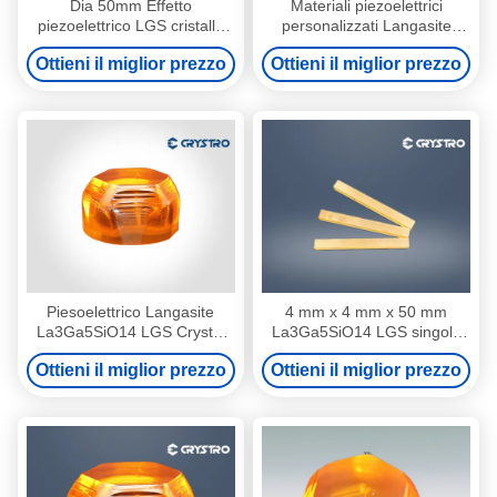
Dia 50mm Effetto
Materiali piezoelettrici
piezoelettrico LGS cristallo
personalizzati Langasite
singolo materiale direzione
La3Ga5SiO14 LGS Crystal
Ottieni il miglior prezzo
Ottieni il miglior prezzo
angolare personalizzata
Piesoelettrico Langasite
4 mm x 4 mm x 50 mm
La3Ga5SiO14 LGS Crystal
La3Ga5SiO14 LGS singolo
Customized Q Switch
cristallo con bar di
Ottieni il miglior prezzo
Ottieni il miglior prezzo
Material
rivestimento Au