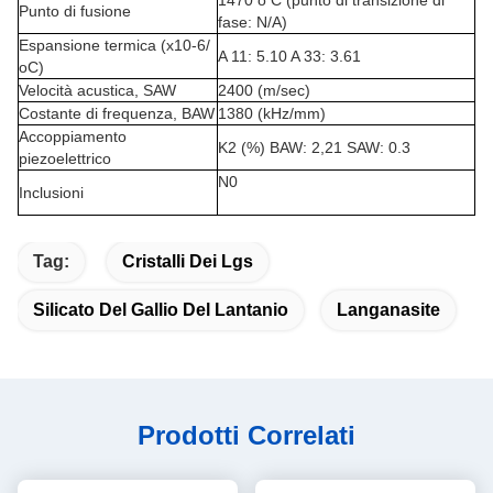
1470 o C (punto di transizione di
Punto di fusione
fase: N/A)
Espansione termica (x10-6/
A 11: 5.10 A 33: 3.61
oC)
Velocità acustica, SAW
2400 (m/sec)
Costante di frequenza, BAW
1380 (kHz/mm)
Accoppiamento
K2 (%) BAW: 2,21 SAW: 0.3
piezoelettrico
N0
Inclusioni
Tag:
Cristalli Dei Lgs
Silicato Del Gallio Del Lantanio
Langanasite
Prodotti Correlati