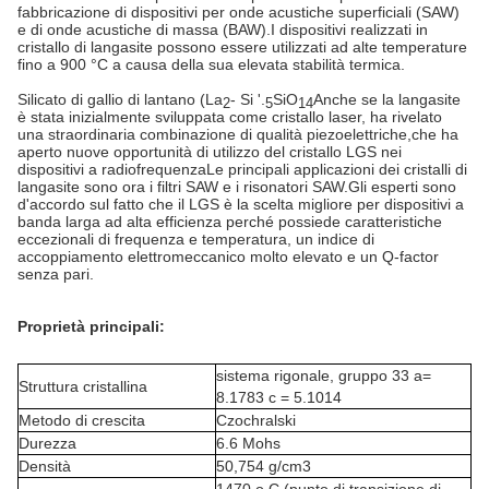
fabbricazione di dispositivi per onde acustiche superficiali (SAW)
e di onde acustiche di massa (BAW).I dispositivi realizzati in
cristallo di langasite possono essere utilizzati ad alte temperature
fino a 900 °C a causa della sua elevata stabilità termica.
Silicato di gallio di lantano (La
- Si '.
SiO
Anche se la langasite
2
5
14
è stata inizialmente sviluppata come cristallo laser, ha rivelato
una straordinaria combinazione di qualità piezoelettriche,che ha
aperto nuove opportunità di utilizzo del cristallo LGS nei
dispositivi a radiofrequenzaLe principali applicazioni dei cristalli di
langasite sono ora i filtri SAW e i risonatori SAW.Gli esperti sono
d'accordo sul fatto che il LGS è la scelta migliore per dispositivi a
banda larga ad alta efficienza perché possiede caratteristiche
eccezionali di frequenza e temperatura, un indice di
accoppiamento elettromeccanico molto elevato e un Q-factor
senza pari.
Proprietà principali:
sistema rigonale, gruppo 33 a=
Struttura cristallina
8.1783 c = 5.1014
Metodo di crescita
Czochralski
Durezza
6.6 Mohs
Densità
50,754 g/cm3