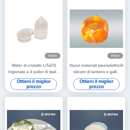
Video
Video
Wafer di cristallo LiTaO3
Nuovi materiali piezoelettriciIl
trigionale a 4 pollici di dialisi
silicato di lantano e gallio
di litio tantlato per dispositivi
conosciuto come cristallo di
Ottieni il miglior
Ottieni il miglior
E-O
langasite
prezzo
prezzo