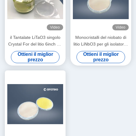
Video
Video
il Tantalate LiTaO3 singolo
Monocristalli del niobato di
Crystal For del litio 6inch HA
litio LiNbO3 per gli isolatori e
VISTO i filtri
le circolatori ottici della fibra
Ottieni il miglior
Ottieni il miglior
prezzo
prezzo