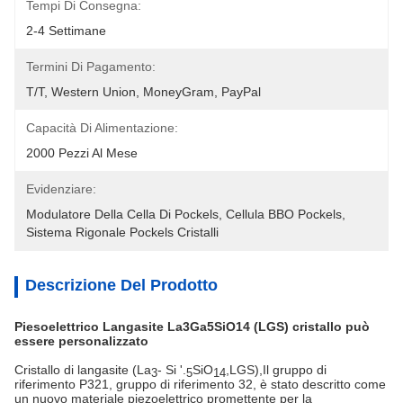
Tempi Di Consegna:
2-4 Settimane
Termini Di Pagamento:
T/T, Western Union, MoneyGram, PayPal
Capacità Di Alimentazione:
2000 Pezzi Al Mese
Evidenziare:
Modulatore Della Cella Di Pockels
, 
Cellula BBO Pockels
, 
Sistema Rigonale Pockels Cristalli
Descrizione Del Prodotto
Piesoelettrico Langasite La3Ga5SiO14 (LGS) cristallo può
essere personalizzato
Cristallo di langasite (La
- Si '.
SiO
,LGS),
Il gruppo di
3
5
14
riferimento P321, gruppo di riferimento 32, è stato descritto come
un nuovo materiale piezoelettrico promettente per la