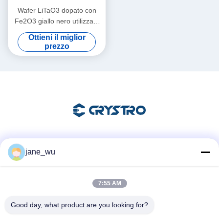
Wafer LiTaO3 dopato con
Fe2O3 giallo nero utilizzato
per la fotorefrazione
Ottieni il miglior
prezzo
Mezzi sociali
jane_wu
7:55 AM
Contatto rapido
Good day, what product are you looking for?
Telefono