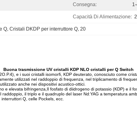
Consegna:
1-
Capacità Di Alimentazione:
2
re Q
, 
Cristali DKDP per interruttore Q
, 
20
Buona trasmissione UV cristalli KDP NLO cristalli per Q Switch
2
O.P.
4
), e i suoi cristalli isomorfi, KDP deuterato, conosciuto come cr
mente utilizzati nel raddoppio di frequenza, nel triplicamento di frequ
ilizzato anche nei dispositivi acustico-ottici.
e elevata bifringenza,Il fosfato di diidrogeno di potassio (KDP) e il fos
l raddoppio, il triplo e il quadruplo del laser Nd:YAG a temperatura ambie
interruttori Q, celle Pockels, ecc.