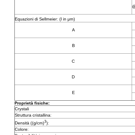
@
Equazioni di Sellmeier: (l in μm)
A
B
C
D
E
Proprietà fisiche:
Crystali
Struttura cristallina:
3
Densità ((g/cm)
):
Colore: