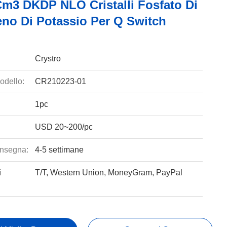
cm3 DKDP NLO Cristalli Fosfato Di
eno Di Potassio Per Q Switch
Crystro
odello:
CR210223-01
1pc
USD 20~200/pc
nsegna:
4-5 settimane
i
T/T, Western Union, MoneyGram, PayPal