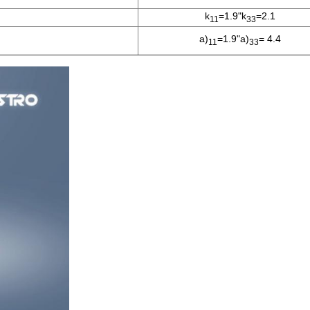
k
=1.9"k
=2.1
11
33
a)
=1.9"a)
= 4.4
11
33