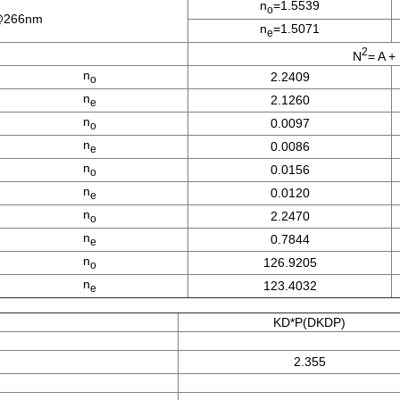
n
=1.5539
o
266nm
n
=1.5071
e
2
N
= A + 
n
2.2409
o
n
2.1260
e
n
0.0097
o
n
0.0086
e
n
0.0156
o
n
0.0120
e
n
2.2470
o
n
0.7844
e
n
126.9205
o
n
123.4032
e
KD*P(DKDP)
2.355