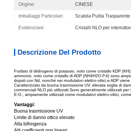
Origine:
CINESE
Imballaggi Particolari:
Scatola Pulita Trasparente
Evidenziare:
Cristalli NLO per interrutto
Descrizione Del Prodotto
Fosfato di diidrogeno di potassio, noto come cristallo KDP (KH)
ammonio, noto come cristallo di ADP (NH
4
H
2
O.P.
4
) sono ampia
dopati con Nd, nonché nei modulatori elettro-ottici.e ADP viene ut
Caratterizzato da buona trasmissione UV, elevata soglia di danno 
commerciali NLO più utilizzati.Sono generalmente utilizzati per i
E-O., ampiamente utilizzati come modulatori elettro-ottici, come 
Vantaggi:
Buona trasmissione UV
Limite di danno ottico elevato
Alta bifringenza
Alti coefficienti non lineari