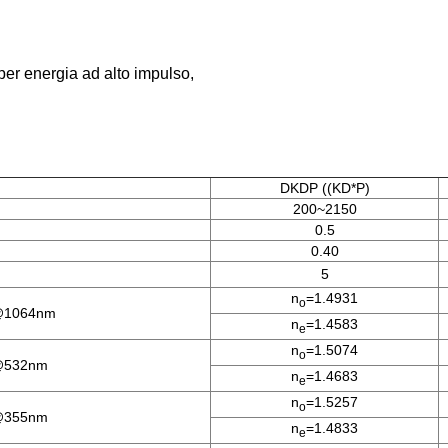
per energia ad alto impulso,
DKDP ((KD*P)
200~2150
0.5
0.40
5
n
=1.4931
o
1064nm
n
=1.4583
e
n
=1.5074
o
532nm
n
=1.4683
e
n
=1.5257
o
355nm
n
=1.4833
e