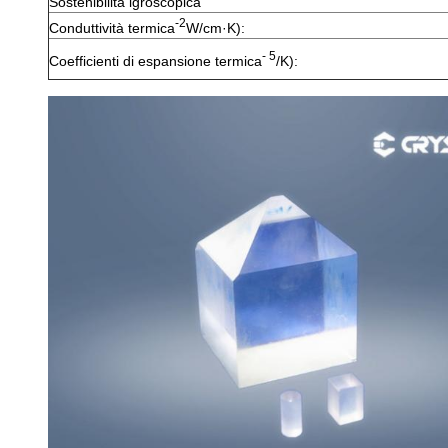
Sostenibilità igroscopica
-2
Conduttività termica
W/cm·K):
- 5
Coefficienti di espansione termica
/K):