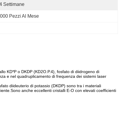
4 Settimane
000 Pezzi Al Mese
istallo KD*P o DKDP (KD
2
O.P.
4
), fosfato di diidrogeno di
enza e nel quadruplicamento di frequenza dei sistemi laser
fato diideuterio di potassio (DKDP) sono tra i materiali 
nte.Sono anche eccellenti cristalli E-O con elevati coefficienti 