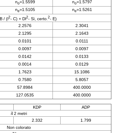
n
=1.5599
n
=1.5797
o
o
n
=1.5105
n
=1.5261
e
e
2
2
2
B / (l
- C) + Dl
- Sì, certo.
- E)
2.2576
2.3041
2.1295
2.1643
0.0101
0.0111
0.0097
0.0097
0.0142
0.0133
0.0014
0.0129
1.7623
15.1086
0.7580
5.8057
57.8984
400.0000
127.0535
400.0000
KDP
ADP
2 metri
2.332
1.799
Non colorato