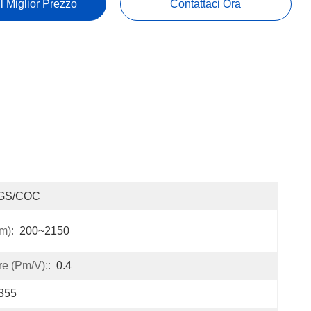
Il Miglior Prezzo
Contattaci Ora
GS/COC
m):
200~2150
re (pm/V)::
0.4
355