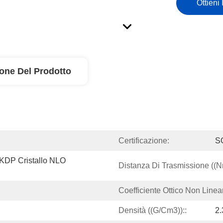
Ottieni 
ione Del Prodotto
Certificazione:
S
DP Cristallo NLO 
Distanza Di Trasmissione ((n
Coefficiente Ottico Non Linea
Densità ((g/cm3))::
2.