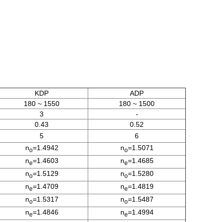
KDP
ADP
180 ~ 1550
180 ~ 1500
3
-
0.43
0.52
5
6
n
=1.4942
n
=1.5071
o
o
n
=1.4603
n
=1.4685
e
e
n
=1.5129
n
=1.5280
o
o
n
=1.4709
n
=1.4819
e
e
n
=1.5317
n
=1.5487
o
o
n
=1.4846
n
=1.4994
e
e