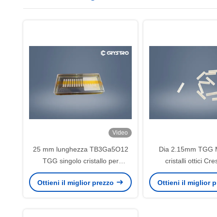
Video
25 mm lunghezza TB3Ga5O12
Dia 2.15mm TGG 
TGG singolo cristallo per
cristalli ottici Cre
isolatore di Faraday
Czochralsk
Ottieni il miglior prezzo
Ottieni il miglior