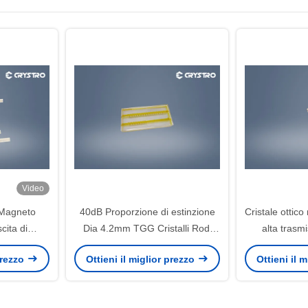
Video
Magneto
40dB Proporzione di estinzione
Cristale ottic
scita di
Dia 4.2mm TGG Cristalli Rodi
alta tras
i
Terbio Gallio Granato
 prezzo
Ottieni il miglior prezzo
Ottieni il 