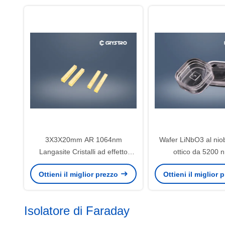
3X3X20mm AR 1064nm
Wafer LiNbO3 al nioba
Langasite Cristalli ad effetto
ottico da 5200 
piezoelettrico La3Ga5SiO14
raddoppiatori di f
Ottieni il miglior prezzo
Ottieni il miglior
Isolatore di Faraday