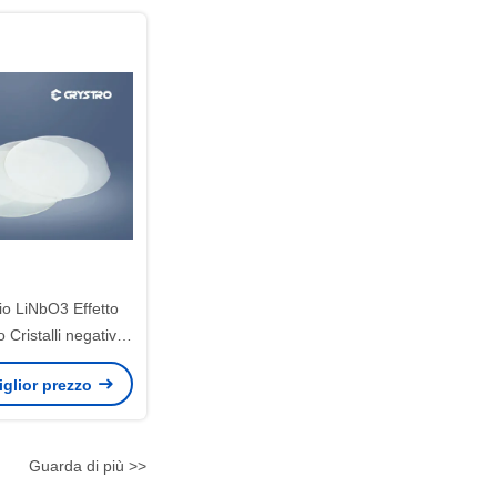
tio LiNbO3 Effetto
 Cristalli negativi
iaxiale
miglior prezzo
Guarda di più >>