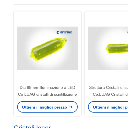
Dia 95mm illuminazione a LED
Struttura Cristalli di s
Ce LUAG cristalli di scintillazione
Ce:LUAG Cristalli d
medico 8.5 Du
Ottieni il miglior prezzo
Ottieni il miglior
Cristali laser