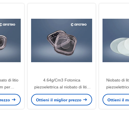
to di litio
4.64g/Cm3 Fotonica
Niobato di li
nm per
piezoelettrica al niobato di litio
piezoelettrico
requenza
per guide d'onda ottiche
Un
 prezzo
Ottieni il miglior prezzo
Ottieni il 