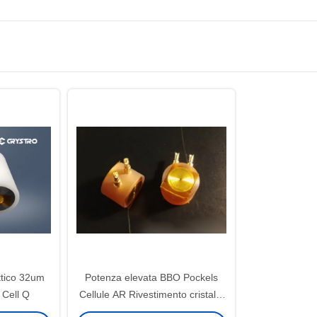
ottico 32um
Potenza elevata BBO Pockels
 Cell Q
Cellule AR Rivestimento cristallo
ottico non lineare