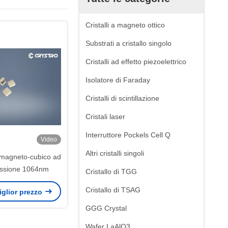
Cristalli a magneto ottico
Substrati a cristallo singolo
Cristalli ad effetto piezoelettrico
Isolatore di Faraday
Cristalli di scintillazione
Cristali laser
Interruttore Pockels Cell Q
Video
Altri cristalli singoli
o magneto-cubico ad
missione 1064nm
Cristallo di TGG
Cristallo di TSAG
miglior prezzo
GGG Crystal
Wafer LaAlO3