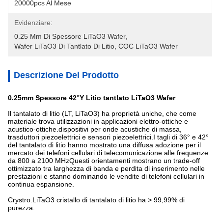
20000pcs Al Mese
Evidenziare:
0.25 Mm Di Spessore LiTaO3 Wafer
, 
Wafer LiTaO3 Di Tantlato Di Litio
, 
COC LiTaO3 Wafer
Descrizione Del Prodotto
0.25mm Spessore 42°Y Litio tantlato LiTaO3 Wafer
Il tantalato di litio (LT, LiTaO3) ha proprietà uniche, che come
materiale trova utilizzazioni in applicazioni elettro-ottiche e
acustico-ottiche.dispositivi per onde acustiche di massa,
trasduttori piezoelettrici e sensori piezoelettrici.I tagli di 36° e 42°
del tantalato di litio hanno mostrato una diffusa adozione per il
mercato dei telefoni cellulari di telecomunicazione alle frequenze
da 800 a 2100 MHzQuesti orientamenti mostrano un trade-off
ottimizzato tra larghezza di banda e perdita di inserimento nelle
prestazioni e stanno dominando le vendite di telefoni cellulari in
continua espansione.
Crystro.
LiTaO3 cristallo di tantalato di litio ha > 99,99% di
purezza.