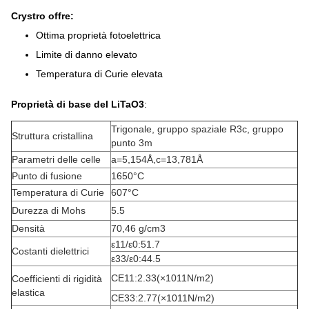
Crystro offre:
Ottima proprietà fotoelettrica
Limite di danno elevato
Temperatura di Curie elevata
Proprietà di base del LiTaO3
:
Trigonale, gruppo spaziale R3c, gruppo
Struttura cristallina
punto 3m
Parametri delle celle
a=5,154Å
,
c=13,781Å
Punto di fusione
1650
°C
Temperatura di Curie
607
°C
Durezza di Mohs
5.5
Densità
70,46 g/cm
3
ε
11
/ε
0
:
51.7
Costanti dielettrici
ε
33
/ε
0
:
44.5
C
E11
:
2.33
(
×10
11
N/m
2
)
Coefficienti di rigidità
elastica
C
E33
:
2.77
(
×10
11
N/m
2
)