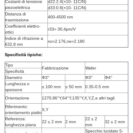
Costanti di tensione
d
22
:
2.4
(
×10
- 11
C/N
)
piezoelettrica
d
33
:
0.8
(
×10
- 11
C/N
)
Distanza di
400-4500 nm
trasmissione
Coefficienti elettro-
r
33
= 30,4pm/V
ottici
Indice di rifrazione a
n
o
=2.176
,
n
e
=2.180
632,8 nm
Specificità tipiche:
Tipo
Fabbricazione
Wafer
Specificità
Diametro
Φ3′′
Φ3′′
Φ4′′
Lunghezza o
≤ 100 mm
≤ 50 mm
0.35-0.5 mm
spessore
Orientazione
1270,86°Y
,
64°Y
,
135°Y
,
X
,
Y
,
Z
,
e altri tagli
Riferimento:
X
,
Y
orientamento piatto
Referenza:
22 ± 2
22 ± 2 mm
2 mm
32 ± 2 mm
lunghezza piana
mm
Specchio lucidato 5-