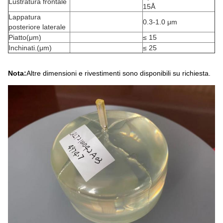
Lustratura frontale
15Å
Lappatura
0.3-1.0 μm
posteriore laterale
Piatto
(
μm
)
≤ 15
Inchinati.
(
μm
)
≤ 25
Nota:
Altre dimensioni e rivestimenti sono disponibili su richiesta.