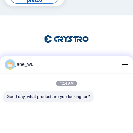
prezzo
Mezzi sociali
jane_wu
4:14 AM
Contatto rapido
Good day, what product are you looking for?
Telefono
86-0551-63840886
E-mail
jane_wu@crystro.com