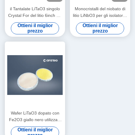
il Tantalate LiTaO3 singolo
Monocristalli del niobato di
Crystal For del litio 6inch HA
litio LiNbO3 per gli isolatori e
VISTO i filtri
le circolatori ottici della fibra
Ottieni il miglior
Ottieni il miglior
prezzo
prezzo
Wafer LiTaO3 dopato con
Fe2O3 giallo nero utilizzato
per la fotorefrazione
Ottieni il miglior