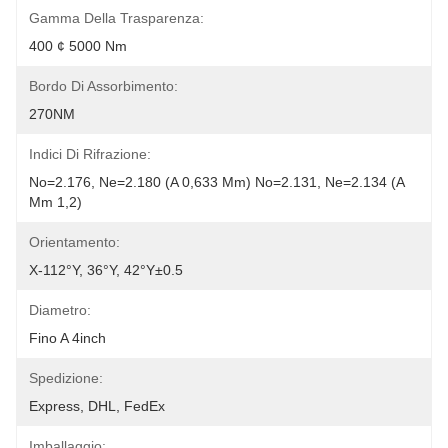
Gamma Della Trasparenza:
400 ¢ 5000 Nm
Bordo Di Assorbimento:
270NM
Indici Di Rifrazione:
No=2.176, Ne=2.180 (a 0,633 Μm) No=2.131, Ne=2.134 (a 
Μm 1,2)
Orientamento:
X-112°Y, 36°Y, 42°Y±0.5
Diametro:
Fino A 4inch
Spedizione:
Express, DHL, FedEx
Imballaggio: