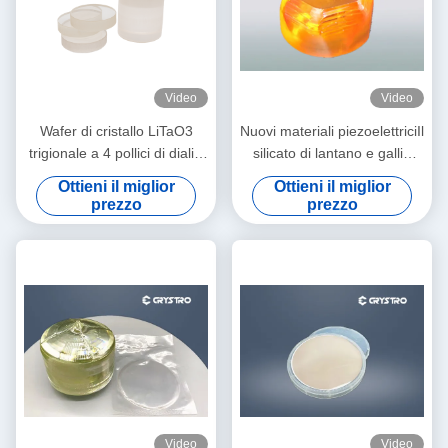
Video
Video
Wafer di cristallo LiTaO3
Nuovi materiali piezoelettriciIl
trigionale a 4 pollici di dialisi
silicato di lantano e gallio
di litio tantlato per dispositivi
conosciuto come cristallo di
Ottieni il miglior
Ottieni il miglior
E-O
langasite
prezzo
prezzo
Video
Video