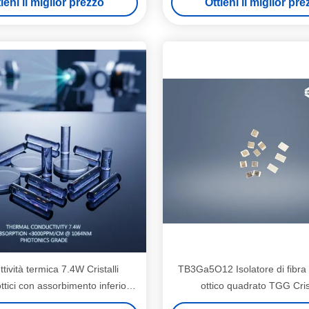
ieni il miglior prezzo
Ottieni il miglior pr
Ideale per dispositivi ott
tività termica 7.4W Cristalli
TB3Ga5O12 Isolatore di fibra
tici con assorbimento inferiore
ottico quadrato TGG Cris
PM per cm a 1064nm secondo