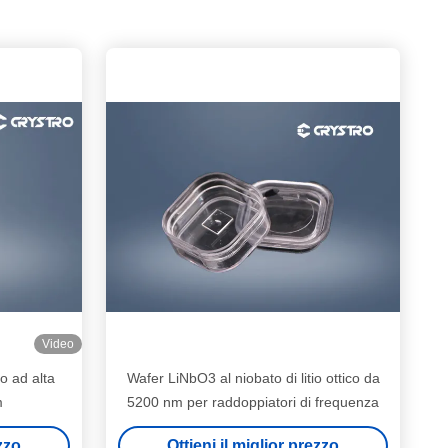
Video
o ad alta
Wafer LiNbO3 al niobato di litio ottico da
m
5200 nm per raddoppiatori di frequenza
ezzo
Ottieni il miglior prezzo