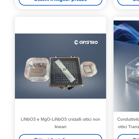
LiNbO3 e MgO-LiNbO3 cristalli ottici non
Conduttivit
lineari
ottici Tra
pres