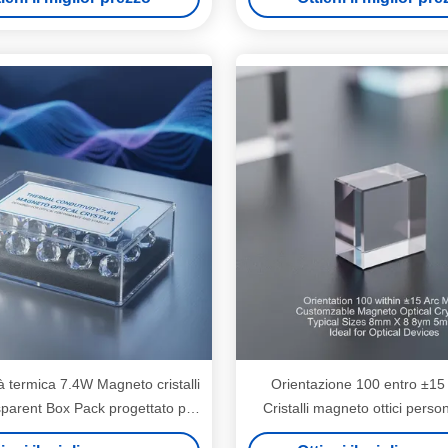
à termica 7.4W Magneto cristalli
Orientazione 100 entro ±15
nsparent Box Pack progettato per
Cristalli magneto ottici person
tazioni ottiche e stabilità
Dimensioni tipiche 8mm X 