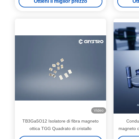
Ottieni il miglior prezzo
Ott
Video
TB3Ga5O12 Isolatore di fibra magneto
Condut
ottica TGG Quadrato di cristallo
magneto ot
a 3000P