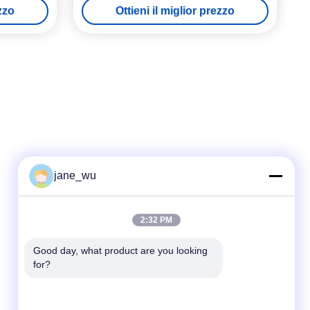
ezzo
Ottieni il miglior prezzo
jane_wu
Contatto rapido
2:32 PM
Telefono
Good day, what product are you looking 
for?
86-0551-63840886
E-mail
jane_wu@crystro.com