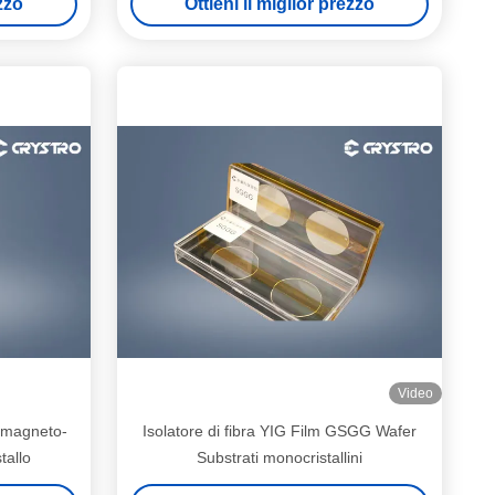
ezzo
Ottieni il miglior prezzo
ici
Video
 magneto-
Isolatore di fibra YIG Film GSGG Wafer
tallo
Substrati monocristallini