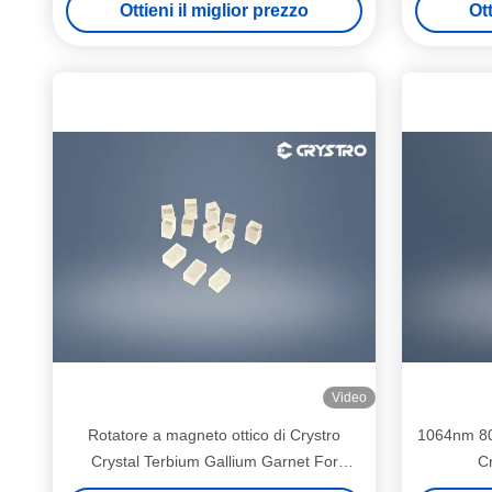
Ottieni il miglior prezzo
Ott
immag
Video
Rotatore a magneto ottico di Crystro
1064nm 8
Crystal Terbium Gallium Garnet For
Cr
Farday