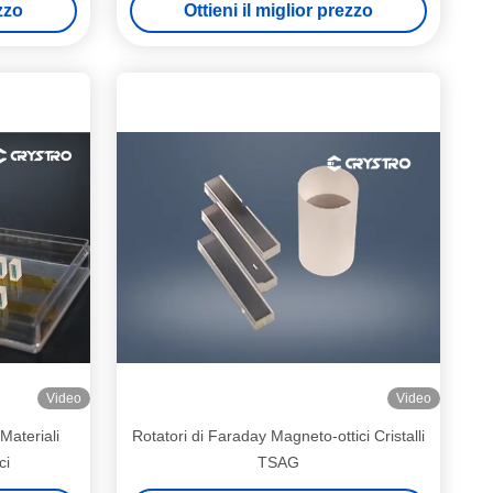
ezzo
Ottieni il miglior prezzo
Video
Video
Materiali
Rotatori di Faraday Magneto-ottici Cristalli
ci
TSAG