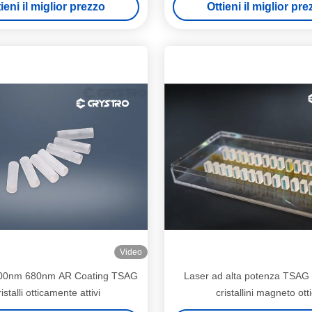
ieni il miglior prezzo
Ottieni il miglior pr
ine ideale per la fotonica
Video
00nm 680nm AR Coating TSAG
Laser ad alta potenza TSAG 
istalli otticamente attivi
cristallini magneto otti