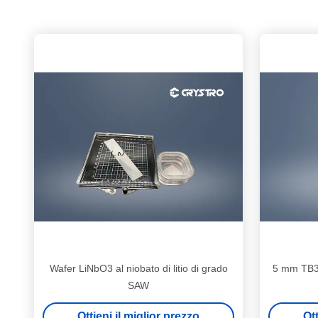
Wafer LiNbO3 al niobato di litio di grado
5 mm TB3
SAW
Ottieni il miglior prezzo
Ott