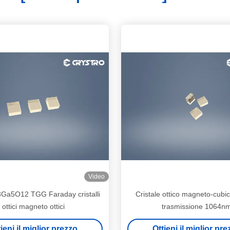
Video
Ga5O12 TGG Faraday cristalli
Cristale ottico magneto-cubic
ottici magneto ottici
trasmissione 1064n
ieni il miglior prezzo
Ottieni il miglior pr