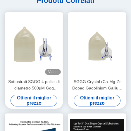
Prodotti Correlati
Video
Sottostrati SGGG 4 pollici di
SGGG Crystal (Ca-Mg-Zr
diametro 500μM Ggg
Doped Gadolinium Gallium
Gadolinium Gallium Granate
Garnet), materiale di
Ottieni il miglior
Ottieni il miglior
Sottostrati
substrato professionale
prezzo
prezzo
appositamente applicato per
la crescita epitassiale di film
sottili di granato di ferro
bismuto