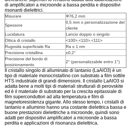
di amplificatori a microonde a bassa perdita e dispositivi
risonanti dielettrici.
Misurare
Φ76,2 mm
0,5 mm o personalizzazione del
Spessore
cliente
Lucidatura
Lancio doppio o singolo
Ottica di cristallo
<100>,<110>,<111>
Rugosità superficiale Ra
Ra ≤ 1 nm
Precisione cristallina
±0,2°
Precisione del bordo di
2° (personalizzabile entro 1°)
posizionamento
Il cristallo singolo di alluminato di lantanio (LaAlO3) è un
tipo di materiale monocristallino con substrato a film sottile
HTS industriale di grandi dimensioni. Il cristallo LaAlO3 si
adatta bene a molti tipi di materiali strutturali di perovskite
ed è il materiale di substrato per la crescita epitassiale di
film superconduttori ad alta temperatura e film di
magnetoresistenza gigante. Allo stesso tempo, i cristalli di
lantanio e alluminio hanno una costante dielettrica bassa e
buone prestazioni dielettriche a microonde, quindi sono
adatti per dispositivi amplificatori a microonde a bassa
perdita e applicazioni di risonanza dielettrica.