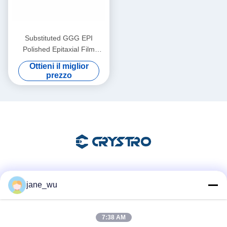
Substituted GGG EPI
Polished Epitaxial Film
Substrates for Advanced
Ottieni il miglior
Thin Film Applications
prezzo
Mezzi sociali
jane_wu
7:38 AM