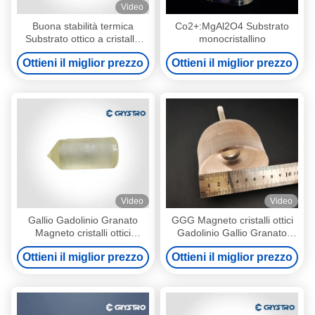
Video
Buona stabilità termica
Co2+:MgAl2O4 Substrato
Substrato ottico a cristallo
monocristallino
singolo LaO
Ottieni il miglior prezzo
Ottieni il miglior prezzo
Video
Video
Gallio Gadolinio Granato
GGG Magneto cristalli ottici
Magneto cristalli ottici
Gadolinio Gallio Granato
Gd3Ga5O12 O GGG singolo
Cristalli singoli e substrati
Ottieni il miglior prezzo
Ottieni il miglior prezzo
cristallo