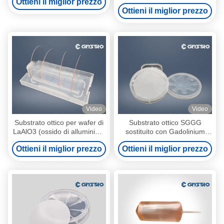
Ottieni il miglior prezzo
di gallio di gadolinio
Ottieni il miglior prezzo
sostituito)
Video
Video
Substrato ottico per wafer di
Substrato ottico SGGG
LaAlO3 (ossido di alluminio e
sostituito con Gadolinium
lantanio)
Gallium Garnet
Ottieni il miglior prezzo
Ottieni il miglior prezzo