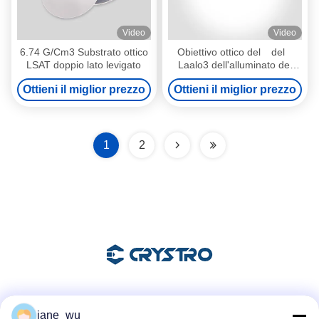
Video
Video
6.74 G/Cm3 Substrato ottico
Obiettivo ottico del del
LSAT doppio lato levigato
Laalo3 dell'alluminato del
lantanio del substrato di
Ottieni il miglior prezzo
Ottieni il miglior prezzo
perdita bassa di microonda
del quadrato <100>
1
2
Mezzi sociali
jane_wu