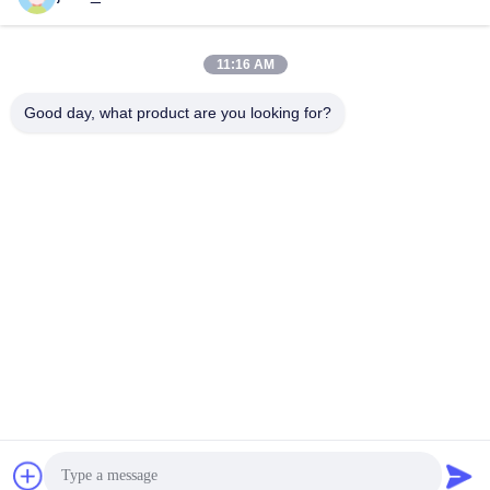
11:16 AM
Contatto rapido
Good day, what product are you looking for?
Telefono
86-0551-63840886
E-mail
jane_wu@crystro.com
Indirizzo
No. 176, Yuner Rd, Yunhai Rd Industrial Park, Distretto di
Baohe, città di Hefei, provincia di Anhui
Politica sulla privacy
|
Mappa del sito
La Cina va bene. Qualità Cristalli a magneto ottico Fornitore.
2018-2026 ANHUI CRYSTRO CRYSTAL MATERIALS Co., Ltd.
Tutti. Tutti i diritti riservati.