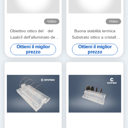
Video
Video
Obiettivo ottico del del
Buona stabilità termica
Laalo3 dell'alluminato del
Substrato ottico a cristallo
lantanio del substrato di
singolo LaO
Ottieni il miglior
Ottieni il miglior
perdita bassa di microonda
prezzo
prezzo
del quadrato <100>