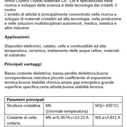
Anhui Crystro Crystal Materials Co., Ltd è specializzata nella 
ricerca e sviluppo della scienza e della tecnologia dei cristalli, il 
nostro
L'ambito di attività è principalmente concentrato nella ricerca e 
sviluppo di materiali cristallini ad alta tecnologia, nella produzione 
e nelle soluzioni multidisciplinari.autoveicoli, medica, estetica e 
altre industrie.
Applicazioni:
Dispositivi elettronici, catalisi, celle a combustibile ad alta
temperatura, ceramica, trattamento delle acque reflue, materiali
di substrato
Principali vantaggi:
Bassa costante dielettrica; bassa perdita dielettrica;buona
corrispondenza reticolare;piccolo coefficiente di espansione
termica;buona stabilità chimica;ampio gap energetico;grande
superficie specifica;certa attività;buona stabilità termica
Parametri principali
Struttura cristallina
M6
M3(> 435°C
)
((normale
temperatura)
Costante di cella
M6 a=5.357A c=13.22 A
M3 a=3,821 A
unitaria