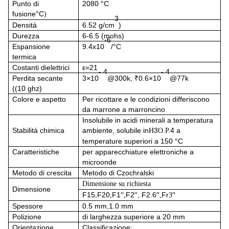
Punto di
2080
°C
fusione
°C
)
3
Densità
6.52 g/cm
)
Durezza
6-6.5 (mohs)
-6
Espansione
9.4x10
/°C
termica
Costanti dielettrici
ε=21
- 4
- 4
Perdita secante
3×10
@300k, ₹0.6×10
@77k
((10 ghz)
Colore e aspetto
Per ricottare e le condizioni differiscono
da marrone a marroncino
Insolubile in acidi minerali a temperatura
Stabilità chimica
ambiente, solubile in
3
4 a
H
O.P.
temperature superiori a 150 °C
Caratteristiche
per apparecchiature elettroniche a
microonde
Metodo di crescita
Metodo di Czochralski
Dimensione su richiesta
Dimensione
F15
F20
F1′′
F2′′,
F2.6′′
Fr
′′
,
,
,
,
3
Spessore
0.5 mm,1.0 mm
Polizione
di larghezza superiore a 20 mm
Orientazione
Classificazione: