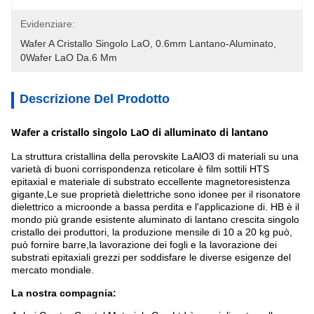
Evidenziare:
Wafer A Cristallo Singolo LaO
, 
0.6mm Lantano-Aluminato
, 
0Wafer LaO Da.6 Mm
Descrizione Del Prodotto
Wafer a cristallo singolo LaO di alluminato di lantano
La struttura cristallina della perovskite LaAlO3 di materiali su una
varietà di buoni corrispondenza reticolare è film sottili HTS
epitaxial e materiale di substrato eccellente magnetoresistenza
gigante,Le sue proprietà dielettriche sono idonee per il risonatore
dielettrico a microonde a bassa perdita e l'applicazione di.
HB è il
mondo più grande esistente aluminato di lantano crescita singolo
cristallo dei produttori, la produzione mensile di 10 a 20 kg può,
può fornire barre,la lavorazione dei fogli e la lavorazione dei
substrati epitaxiali grezzi per soddisfare le diverse esigenze del
mercato mondiale.
La nostra compagnia: