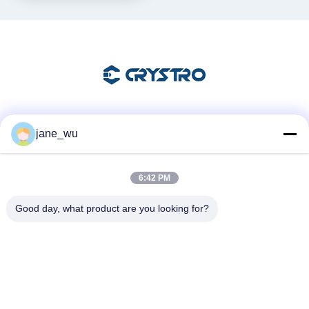
Mezzi sociali
jane_wu
6:42 PM
Contatto rapido
Good day, what product are you looking for?
Telefono
86-0551-63840886
E-mail
jane_wu@crystro.com