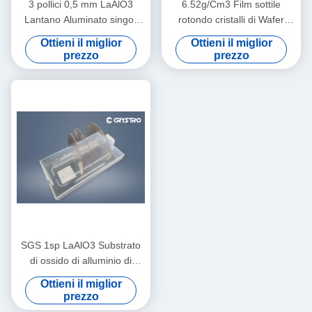
3 pollici 0,5 mm LaAlO3
6.52g/Cm3 Film sottile
Lantano Aluminato singoli
rotondo cristalli di Wafer
cristalli insolubili
LaAlO3 doppio lato levigato
Ottieni il miglior
Ottieni il miglior
prezzo
prezzo
SGS 1sp LaAlO3 Substrato
di ossido di alluminio di
lantano a bassa perdita
Ottieni il miglior
prezzo