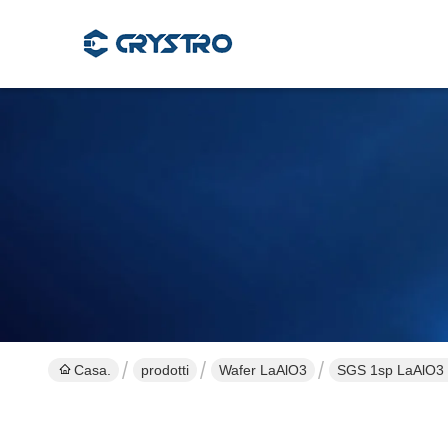
Casa.
prodotti
Wafer LaAlO3
SGS 1sp LaAlO3 Su