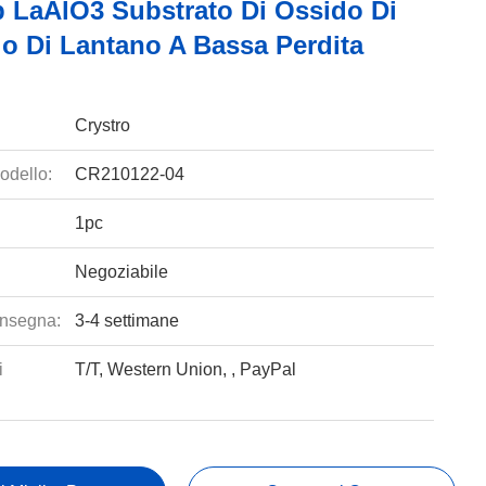
 LaAlO3 Substrato Di Ossido Di
io Di Lantano A Bassa Perdita
Crystro
odello:
CR210122-04
1pc
Negoziabile
nsegna:
3-4 settimane
i
T/T, Western Union, , PayPal