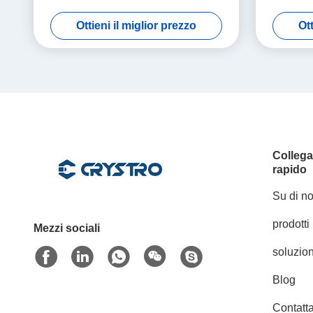
perdita bassa di microonda del quadrato
Ottieni il miglior prezzo
Ott
<100>
Colleg
rapido
Su di no
prodotti
Mezzi sociali
soluzion
Blog
Contatta