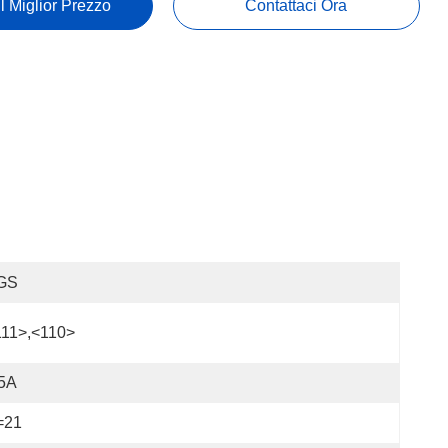
Il Miglior Prezzo
Contattaci Ora
GS
111>,<110>
 5A
=21