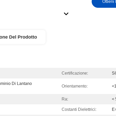
Ottieni 
ione Del Prodotto
Certificazione:
S
uminio Di Lantano 
Orientamento:
<
Ra:
<
Costanti Dielettrici:
Ε