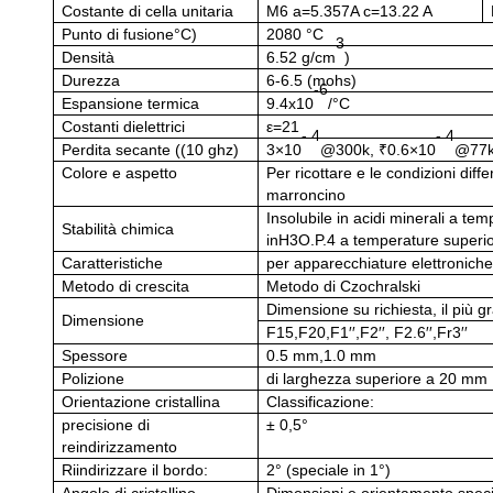
Costante di cella unitaria
M6 a=5.357A c=13.22 A
Punto di fusione
°C
)
2080
°C
3
Densità
6.52 g/cm
)
Durezza
6-6.5 (mohs)
-6
Espansione termica
9.4x10
/°C
Costanti dielettrici
ε=21
- 4
- 4
Perdita secante ((10 ghz)
3×10
@300k, ₹0.6×10
@77
Colore e aspetto
Per ricottare e le condizioni dif
marroncino
Insolubile in acidi minerali a te
Stabilità chimica
in
H
3
O.P.
4 a temperature superio
Caratteristiche
per apparecchiature elettronich
Metodo di crescita
Metodo di Czochralski
Dimensione su richiesta, il più g
Dimensione
F15
,
F20
,
F1′′
,
F2′′,
F2.6′′
,
Fr
3
′′
Spessore
0.5 mm,1.0 mm
Polizione
di larghezza superiore a 20 mm
Orientazione cristallina
Classificazione:
precisione di
± 0,5°
reindirizzamento
Riindirizzare il bordo:
2° (speciale in 1°)