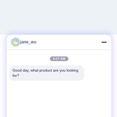
jane_wu
Contatto rapido
6:27 AM
Telefono
Good day, what product are you looking 
for?
86-0551-63840886
E-mail
jane_wu@crystro.com
Indirizzo
No. 176, Yuner Rd, Yunhai Rd Industrial
Park, Distretto di Baohe, città di Hefei,