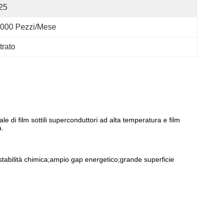
25
000 Pezzi/mese
rato
e di film sottili superconduttori ad alta temperatura e film
a.
 stabilità chimica;ampio gap energetico;grande superficie