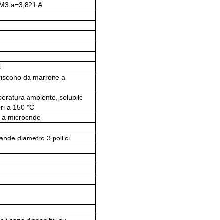
M3 a=3,821 A
k
feriscono da marrone a
mperatura ambiente, solubile
ri a 150 °C
e a microonde
rande diametro 3 pollici