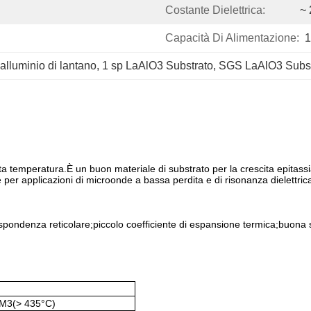
Costante Dielettrica:
~ 
Capacità Di Alimentazione:
1
 alluminio di lantano
, 
1 sp LaAlO3 Substrato
, 
SGS LaAlO3 Subst
a temperatura.È un buon materiale di substrato per la crescita epitassial
e per applicazioni di microonde a bassa perdita e di risonanza dielettric
rispondenza reticolare;piccolo coefficiente di espansione termica;buona
M3(> 435°C
)