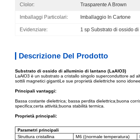
Clolor:
Trasparente A Brown
Imballaggi Particolari:
Imballaggio In Cartone
Evidenziare:
1 sp Substrato di ossido di
Descrizione Del Prodotto
Substrato di ossido di alluminio di lantano (LaAlO3)
LaAlO3 è un substrato a cristallo singolo superconduttore ad alt
sottili magnetici gigantiLe sue proprietà dielettriche sono idone
Principali vantaggi:
Bassa costante dielettrica; bassa perdita dielettrica;buona cor
specifica;certa attività;buona stabilità termica.
Proprietà principali:
Parametri principali
Struttura cristallina
M6 ((normale
temperatura)