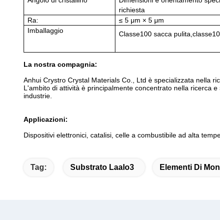
Angolo di cristallino
Dimensioni e orientamento specia
richiesta
Ra:
≤ 5 μm × 5 μm
Imballaggio
Classe
100
sacca pulita,
classe
10
La nostra compagnia:
Anhui Crystro Crystal Materials Co., Ltd è specializzata nella rice
L'ambito di attività è principalmente concentrato nella ricerca e s
industrie.
Applicazioni:
Dispositivi elettronici, catalisi, celle a combustibile ad alta te
Tag:
Substrato Laalo3
Elementi Di Mon