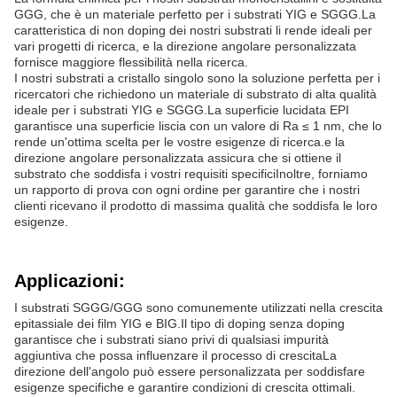
GGG, che è un materiale perfetto per i substrati YIG e SGGG.La
caratteristica di non doping dei nostri substrati li rende ideali per
vari progetti di ricerca, e la direzione angolare personalizzata
fornisce maggiore flessibilità nella ricerca.
I nostri substrati a cristallo singolo sono la soluzione perfetta per i
ricercatori che richiedono un materiale di substrato di alta qualità
ideale per i substrati YIG e SGGG.La superficie lucidata EPI
garantisce una superficie liscia con un valore di Ra ≤ 1 nm, che lo
rende un'ottima scelta per le vostre esigenze di ricerca.e la
direzione angolare personalizzata assicura che si ottiene il
substrato che soddisfa i vostri requisiti specificiInoltre, forniamo
un rapporto di prova con ogni ordine per garantire che i nostri
clienti ricevano il prodotto di massima qualità che soddisfa le loro
esigenze.
Applicazioni:
I substrati SGGG/GGG sono comunemente utilizzati nella crescita
epitassiale dei film YIG e BIG.Il tipo di doping senza doping
garantisce che i substrati siano privi di qualsiasi impurità
aggiuntiva che possa influenzare il processo di crescitaLa
direzione dell'angolo può essere personalizzata per soddisfare
esigenze specifiche e garantire condizioni di crescita ottimali.