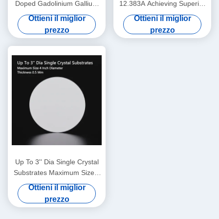
Doped Gadolinium Gallium
12.383A Achieving Superior
Garnet), materiale di
Performance with 0.5 Mm
Ottieni il miglior
Ottieni il miglior
substrato professionale
Thickness
prezzo
prezzo
appositamente applicato per
la crescita epitassiale di film
sottili di granato di ferro
bismuto
Up To 3'' Dia Single Crystal
Substrates Maximum Size 4
Inch Diameter Thickness 0.5
Ottieni il miglior
Mm
prezzo