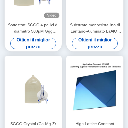
Video
Sottostrati SGGG 4 pollici di
Substrato monocristallino di
diametro 500μM Ggg
Lantano-Aluminato LaAlO3
Gadolinium Gallium Granate
per film sottile
Ottieni il miglior
Ottieni il miglior
Sottostrati
superconduttore ad alta
prezzo
prezzo
temperatura e
magnetoresistenza gigante
SGGG Crystal (Ca-Mg-Zr
High Lattice Constant