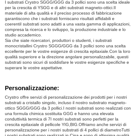
I substrati Crystro SGGG/GGG da 3 pollici sono una scelta ideale
per la crescita di YSGG e di altri substrati magneto-ottici.Il
materiale di alta qualità e il preciso processo di fabbricazione
garantiscono che i substrati forniscano risultati affidabili e
coerentiI substrati sono adatti a una vasta gamma di applicazioni,
compresa la ricerca e lo sviluppo, la produzione industriale e lo
studio accademico.
Sia che siate ricercatori, produttori o studenti, i substrati
monocristallini Crystro SGGG/GGG da 3 pollici sono una scelta
eccellente per le vostre esigenze di crescita epitaxiale.Con la loro
qualità superiore e la direzione angolare personalizzabile, questi
substrati sono sicuri di soddisfare le vostre esigenze specifiche e
superare le vostre aspettative.
Personalizzazione:
Crystro offre servizi di personalizzazione dei prodotti per i nostri
substrati a cristallo singolo, incluso il nostro substrato magneto-
ottico SGGG/GGG da 3 pollici.I nostri substrati sono realizzati con
una formula chimica sostituita GGG e hanno una elevata
conduttività termica di 7I nostri substrati sono perfetti per la
crescita epitaxiale di pellicole YIG,BIG.Offriamo anche servizi di
personalizzazione per i nostri substrati di 4 pollici di diametroTutti
i nostri substrati sono realizzati in Cina e sono di altissima qualità.