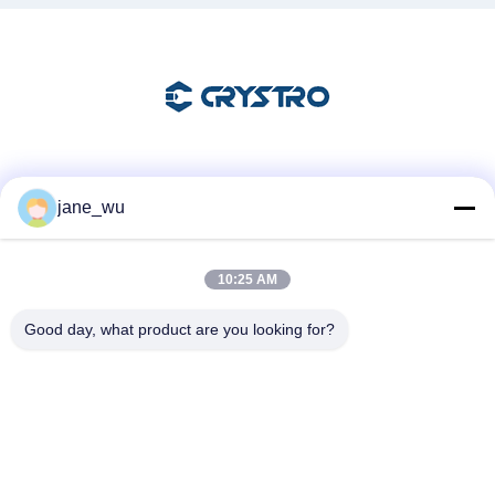
Mezzi sociali
jane_wu
10:25 AM
Contatto rapido
Telefono
Good day, what product are you looking for?
86-0551-63840886
E-mail
jane_wu@crystro.com
Indirizzo