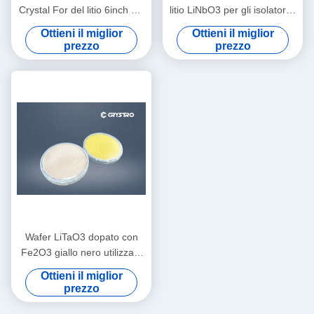
Crystal For del litio 6inch HA
litio LiNbO3 per gli isolatori e
VISTO i filtri
le circolatori ottici della fibra
Ottieni il miglior
Ottieni il miglior
prezzo
prezzo
Wafer LiTaO3 dopato con
Fe2O3 giallo nero utilizzato
per la fotorefrazione
Ottieni il miglior
prezzo