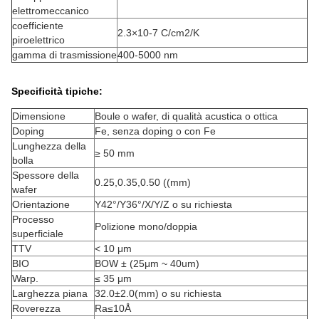
elettromeccanico
coefficiente
2.3×10-7 C/cm2/K
piroelettrico
gamma di trasmissione
400-5000 nm
Specificità tipiche:
Dimensione
Boule o wafer, di qualità acustica o ottica
Doping
Fe, senza doping o con Fe
Lunghezza della
≥ 50 mm
bolla
Spessore della
0.25
,
0.35
,
0.50 ((mm)
wafer
Orientazione
Y42°/Y36°/X/Y/Z o su richiesta
Processo
Polizione mono/doppia
superficiale
TTV
< 10 μm
BIO
BOW ± (25μm ~ 40um)
Warp.
≤ 35 μm
Larghezza piana
32.0±2.0
(
mm) o su richiesta
Roverezza
Ra≤10Å