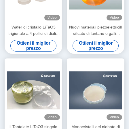
Video
Video
Wafer di cristallo LiTaO3
Nuovi materiali piezoelettriciIl
trigionale a 4 pollici di dialisi
silicato di lantano e gallio
di litio tantlato per dispositivi
conosciuto come cristallo di
Ottieni il miglior
Ottieni il miglior
E-O
langasite
prezzo
prezzo
Video
Video
il Tantalate LiTaO3 singolo
Monocristalli del niobato di