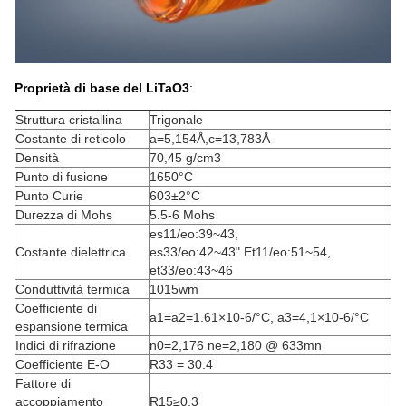
Proprietà di base del LiTaO3
:
Struttura cristallina
Trigonale
Costante di reticolo
a=5,154Å,c=13,783Å
Densità
70,45 g/cm3
Punto di fusione
1650
°C
Punto Curie
603±2
°C
Durezza di Mohs
5.5-6 Mohs
es11/eo:39~43,
Costante dielettrica
es33/eo:42~43
".
Et11/eo:51~54,
et33/eo:43~46
Conduttività termica
1015wm
Coefficiente di
a1=a2=1.61×10-6/
°C
, a3=4,1×10-6/
°C
espansione termica
Indici di rifrazione
n0=2,176 ne=2,180 @ 633mn
Coefficiente E-O
R33 = 30.4
Fattore di
accoppiamento
R15≥0.3