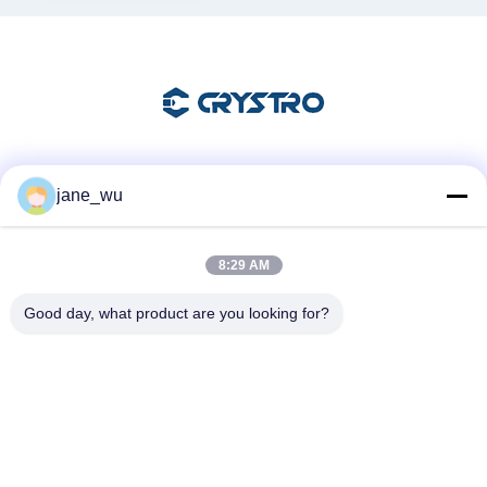
Mezzi sociali
jane_wu
8:29 AM
Contatto rapido
Good day, what product are you looking for?
Telefono
86-0551-63840886
E-mail
jane_wu@crystro.com
Indirizzo