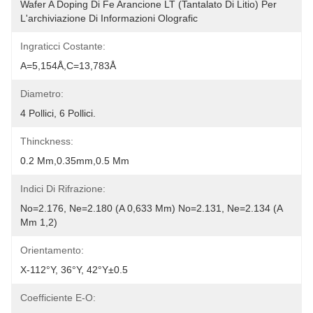
Wafer A Doping Di Fe Arancione LT (tantalato Di Litio) Per 
L'archiviazione Di Informazioni Olografic
Ingraticci Costante:
A=5,154Å,c=13,783Å
Diametro:
4 Pollici, 6 Pollici.
Thinckness:
0.2 Mm,0.35mm,0.5 Mm
Indici Di Rifrazione:
No=2.176, Ne=2.180 (a 0,633 Μm) No=2.131, Ne=2.134 (a 
Μm 1,2)
Orientamento:
X-112°Y, 36°Y, 42°Y±0.5
Coefficiente E-O: