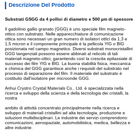
Descrizione Del Prodotto
Substrati GSGG da 4 pollici di diametro e 500 µm di spessore
Il gadolinio gallio granato (GGG) è uno speciale film magneto-
ottico con substrato. Nelle apparecchiature di comunicazione
ottica sono necessari un gran numero di isolatori ottici da 1,3 e
1,5 micron e il componente principale è la pellicola YIG o BIG
posizionata nel campo magnetico. Diversi substrati monocristallini
GGG tangenziali possono essere abbinati al reticolo di tali
materiali magneto-ottici, garantendo così la crescita epitassiale di
successo dei film YIG e BIG. La buona stabilità fisica, meccanica
e chimica del GGG garantisce anche i requisiti del substrato nel
processo di separazione del film. Il materiale del substrato è
costituito dall'isolatore per microonde GGG.
Anhui Crystro Crystal Materials Co., Ltd. è specializzata nella 
ricerca e sviluppo della scienza e della tecnologia dei cristalli, la 
nostra
ambito di attività concentrato principalmente nella ricerca e 
sviluppo di materiali cristallini ad alta tecnologia, produzione e 
soluzioni multidisciplinari. Le industrie dei servizi comprendono: 
comunicazioni, aerospaziale, automobilistica, medica, bellezza e 
altre industrie.