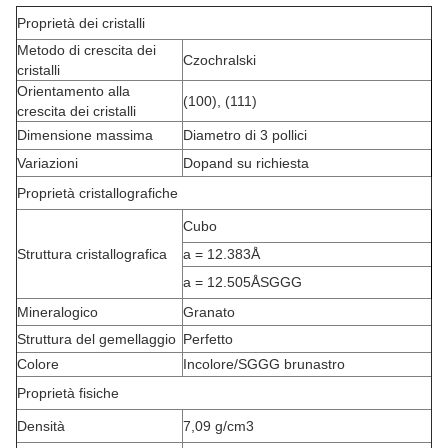
Proprietà dei cristalli
Metodo di crescita dei
Czochralski
cristalli
Orientamento alla
(100), (111)
crescita dei cristalli
Dimensione massima
Diametro di 3 pollici
Variazioni
Dopand su richiesta
Proprietà cristallografiche
Cubo
Struttura cristallografica
a = 12.383Å
a = 12.505Å
SGGG
Mineralogico
Granato
Struttura del gemellaggio
Perfetto
Colore
Incolore/
SGGG brunastro
Proprietà fisiche
Densità
7,09 g/cm3