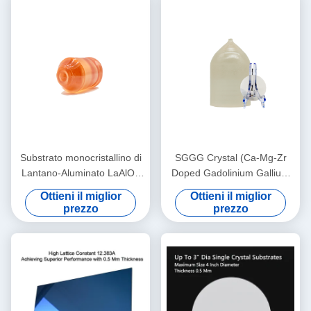
Substrato monocristallino di
SGGG Crystal (Ca-Mg-Zr
Lantano-Aluminato LaAlO3
Doped Gadolinium Gallium
per film sottile
Garnet), materiale di
Ottieni il miglior
Ottieni il miglior
superconduttore ad alta
substrato professionale
prezzo
prezzo
temperatura e
appositamente applicato per
magnetoresistenza gigante
la crescita epitassiale di film
sottili di granato di ferro
bismuto