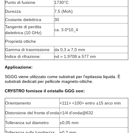
Punto di fusione
1730°C
Durezza
7,5 (Moh)
Costante dielettrica
30
Tangente di perdita
ca. 3.0*10_4
dielettrica (10 GHz)
Proprietà ottiche
Gamma di trasmissione
da 0,3 a 7,0 mm
Indice di rifrazione:
nd = 1,9708 a 577 nm
Applicazione:
SGGG viene utilizzato come substrati per l'epitassia liquida. È
substrati dedicati per pellicole magneto-ottiche.
CRYSTRO fornisce il cristallo GGG con:
Orientamento
<111> <100> entro ±15 arco min
Distorsione del fronte d'onda
<1/4 d'onda@632
Tolleranza sul diametro
±0,05 mm
Tolleranza sulla lunghezza
±0,2 mm