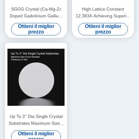
SGGG Crystal (Ca-Mg-Zr
High Lattice Constant
Doped Gadolinium Gallium
12.383A Achieving Superior
Garnet), materiale di
Performance with 0.5 Mm
Ottieni il miglior
Ottieni il miglior
substrato professionale
Thickness
prezzo
prezzo
appositamente applicato per
la crescita epitassiale di film
sottili di granato di ferro
bismuto
Up To 3'' Dia Single Crystal
Substrates Maximum Size 4
Inch Diameter Thickness 0.5
Ottieni il miglior
Mm