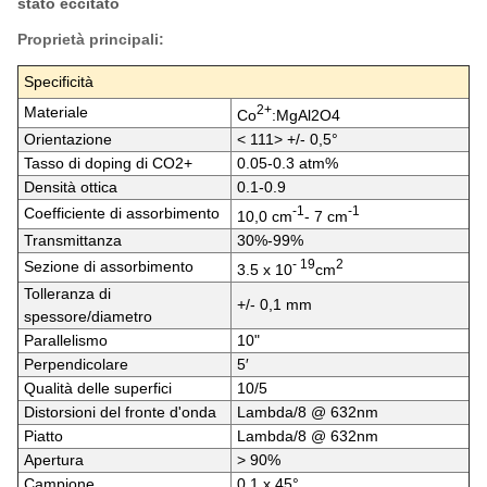
stato eccitato
Proprietà principali:
Specificità
2+
Materiale
Co
:MgAl2O4
Orientazione
< 111> +/- 0,5°
Tasso di doping di CO2+
0.05-0.3 atm%
Densità ottica
0.1-0.9
-1
-1
Coefficiente di assorbimento
10,0 cm
- 7 cm
Transmittanza
30%-99%
- 19
2
Sezione di assorbimento
3.5 x 10
cm
Tolleranza di
+/- 0,1 mm
spessore/diametro
Parallelismo
10"
Perpendicolare
5′
Qualità delle superfici
10/5
Distorsioni del fronte d'onda
Lambda/8 @ 632nm
Piatto
Lambda/8 @ 632nm
Apertura
> 90%
Campione
0.1 x 45°