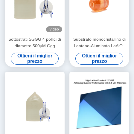
Video
Sottostrati SGGG 4 pollici di
Substrato monocristallino di
diametro 500μM Ggg
Lantano-Aluminato LaAlO3
Gadolinium Gallium Granate
per film sottile
Ottieni il miglior
Ottieni il miglior
Sottostrati
superconduttore ad alta
prezzo
prezzo
temperatura e
magnetoresistenza gigante