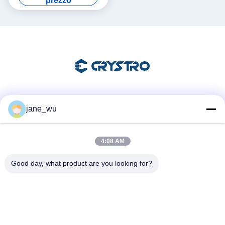
prezzo
Mezzi sociali
jane_wu
4:08 AM
Contatto rapido
Good day, what product are you looking for?
Telefono
86-0551-63840886
E-mail
jane_wu@crystro.com