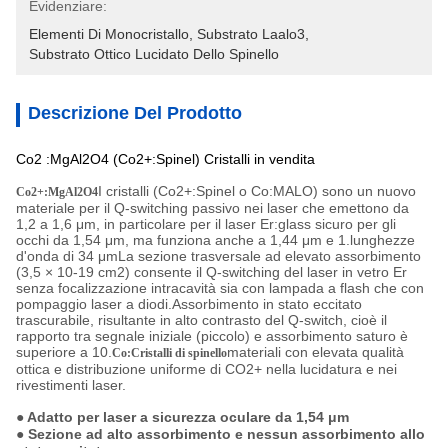
Evidenziare:
Elementi Di Monocristallo
, 
Substrato Laalo3
, 
Substrato Ottico Lucidato Dello Spinello
Descrizione Del Prodotto
Co2 :MgAl2O4 (Co2+:Spinel) Cristalli in vendita
I cristalli (Co2+:Spinel o Co:MALO) sono un nuovo
Co2+:MgAl2O4
materiale per il Q-switching passivo nei laser che emettono da
1,2 a 1,6 μm, in particolare per il laser Er:glass sicuro per gli
occhi da 1,54 μm, ma funziona anche a 1,44 μm e 1.lunghezze
d'onda di 34 μmLa sezione trasversale ad elevato assorbimento
(3,5 × 10-19 cm2) consente il Q-switching del laser in vetro Er
senza focalizzazione intracavità sia con lampada a flash che con
pompaggio laser a diodi.Assorbimento in stato eccitato
trascurabile, risultante in alto contrasto del Q-switch, cioè il
rapporto tra segnale iniziale (piccolo) e assorbimento saturo è
superiore a 10.
materiali con elevata qualità
Co:Cristalli di spinello
ottica e distribuzione uniforme di CO2+ nella lucidatura e nei
rivestimenti laser.
● Adatto per laser a sicurezza oculare da 1,54 μm
● Sezione ad alto assorbimento e nessun assorbimento allo