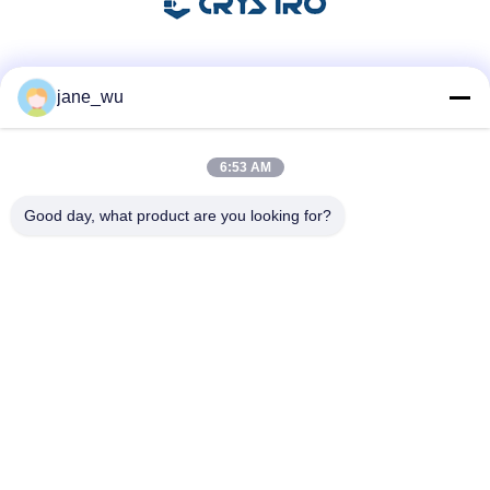
Mezzi sociali
jane_wu
6:53 AM
Contatto rapido
Good day, what product are you looking for?
Telefono
86-0551-63840886
E-mail
jane_wu@crystro.com
Indirizzo
No. 176, Yuner Rd, Yunhai Rd Industrial Park, Distretto di
Baohe, città di Hefei, provincia di Anhui