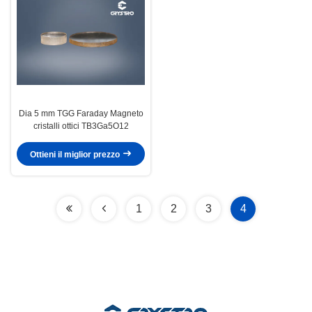
Dia 5 mm TGG Faraday Magneto
cristalli ottici TB3Ga5O12
Ottieni il miglior prezzo
1
2
3
4