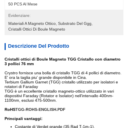
50 PCS Al Mese
Evidenziare:
Materiali A Magneto Ottico
, 
Substrato Del Ggg
, 
Cristalli Ottici Di Boule Magneto
Descrizione Del Prodotto
Cristalli ottici di Boule Magneto TGG Cristallo con diametro
3 pollici 76 mm
Crystro fornisce una bolla di cristallo TGG di 4 pollici di diametro.
E' ora la taglia piu' grande disponibile in Cina.
Terbium Gallium Garnet (TGG) cristallo utilizzato per isolatori e
rotatori di Faraday
TGG è un eccellente cristallo magneto-ottico utilizzato in vari
dispositivi Faraday (Rotator e Isolator) nell'intervallo 400nm-
1100nm, esclusi 475-500nm.
RoHS
TGG-ROHS-ENGLISH.PDF
Principali vantaggi:
Costante di Verdet grande (35 Rad T-1m-1).