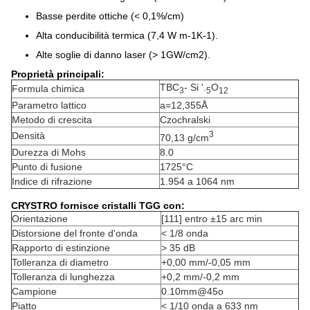
Basse perdite ottiche (< 0,1%/cm)
Alta conducibilità termica (7,4 W m-1K-1).
Alte soglie di danno laser (> 1GW/cm2).
Proprietà principali:
TBC
- Si '.
O
Formula chimica
3
5
12
Parametro lattico
a=12,355Å
Metodo di crescita
Czochralski
3
Densità
70,13 g/cm
Durezza di Mohs
8.0
Punto di fusione
1725°C
Indice di rifrazione
1.954 a 1064 nm
CRYSTRO fornisce cristalli TGG con:
Orientazione
[111] entro ±15 arc min
Distorsione del fronte d'onda
< 1/8 onda
Rapporto di estinzione
> 35 dB
Tolleranza di diametro
+0,00 mm/-0,05 mm
Tolleranza di lunghezza
+0,2 mm/-0,2 mm
Campione
0.10mm@45o
Piatto
< 1/10 onda a 633 nm