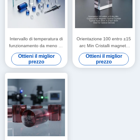
Intervallo di temperatura di
Orientazione 100 entro ±15
funzionamento da meno 40
arc Min Cristalli magneto
°C a 85 °C cristalli
ottici personalizzabili
Ottieni il miglior
Ottieni il miglior
magneticamente ottici
Dimensioni tipiche 8mm X
prezzo
prezzo
dimensioni tipiche
8mm X 5mm Ideale per
personalizzabili in scala mm
dispositivi ottici
per strumenti di precisione