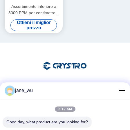
Assorbimento inferiore a
3000 PPM per centimetro a
1064 nanometri Cristalli
Ottieni il miglior
magneto-ottici con durezza
prezzo
Mohs 8 punto 0 ideali per
sistemi laser
Mezzi sociali
jane_wu
2:12 AM
Contatto rapido
Good day, what product are you looking for?
Telefono