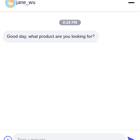
Mezzi sociali
jane_wu
8:28 PM
Contatto rapido
Good day, what product are you looking for?
Telefono
86-0551-63840886
E-mail
jane_wu@crystro.com
Indirizzo
No. 176, Yuner Rd, Yunhai Rd Industrial Park, Distretto di
Baohe, città di Hefei, provincia di Anhui
Politica sulla privacy
|
Mappa del sito
La Cina va bene. Qualità Cristalli a magneto ottico Fornitore.
2018-2026 ANHUI CRYSTRO CRYSTAL MATERIALS Co., Ltd.