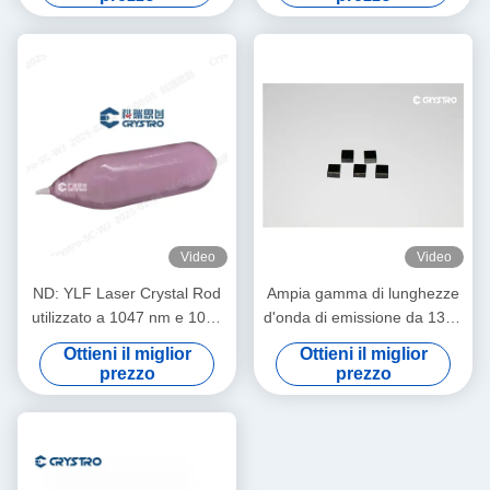
Video
Video
ND: YLF Laser Crystal Rod
Ampia gamma di lunghezze
utilizzato a 1047 nm e 1053
d'onda di emissione da 1350
nm
nm a 1600 nm in Cr4 YAG
Ottieni il miglior
Ottieni il miglior
Laser Crystal Rod per varie
prezzo
prezzo
applicazioni