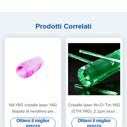
Prodotti Correlati
Nd:YAG cristallo laser YAG
Cristallo laser Ho:Cr:Tm:YAG
dopato al neodimio per
(CTH:YAG), 2,1μm sicuro
sistemi laser a stato solido
per gli occhi, flash/diodo ad
Ottieni il miglior
Ottieni il miglior
ad alta potenza
alta efficienza pompato
prezzo
prezzo