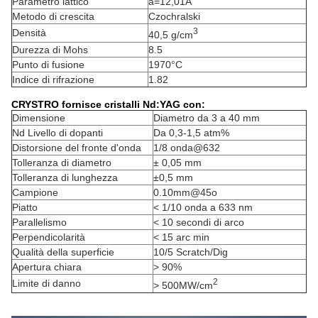
Parametro lattico
a=12,01Å
Metodo di crescita
Czochralski
3
Densità
40,5 g/cm
Durezza di Mohs
8.5
Punto di fusione
1970°C
Indice di rifrazione
1.82
CRYSTRO fornisce cristalli Nd:YAG con:
Dimensione
Diametro da 3 a 40 mm
Nd Livello di dopanti
Da 0,3-1,5 atm%
Distorsione del fronte d'onda
1/8 onda@632
Tolleranza di diametro
± 0,05 mm
Tolleranza di lunghezza
±0,5 mm
Campione
0.10mm@45o
Piatto
< 1/10 onda a 633 nm
Parallelismo
< 10 secondi di arco
Perpendicolarità
< 15 arc min
Qualità della superficie
10/5 Scratch/Dig
Apertura chiara
> 90%
2
Limite di danno
> 500MW/cm