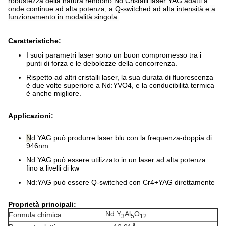
robustezza della natura rendono Nd:Cristalli laser YAG adatti a
onde continue ad alta potenza, a Q-switched ad alta intensità e a
funzionamento in modalità singola.
Caratteristiche:
I suoi parametri laser sono un buon compromesso tra i
punti di forza e le debolezze della concorrenza.
Rispetto ad altri cristalli laser, la sua durata di fluorescenza
è due volte superiore a Nd:YVO4, e la conducibilità termica
è anche migliore.
Applicazioni:
N
d:YAG può produrre laser blu con la frequenza-doppia di
946nm
Nd:YAG può essere utilizzato in un laser ad alta potenza
fino a livelli di kw
Nd:YAG può essere Q-switched con Cr4+YAG direttamente
Proprietà principali:
Nd:Y
Al
O
Formula chimica
3
5
12