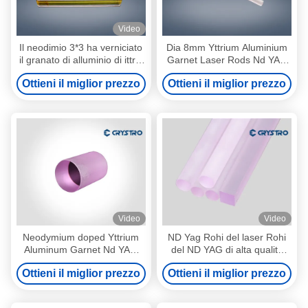
Video
Il neodimio 3*3 ha verniciato
Dia 8mm Yttrium Aluminium
il granato di alluminio di ittrio
Garnet Laser Rods Nd YAG
NdYAG Crystal For Laser
Single Crystal
Ottieni il miglior prezzo
Ottieni il miglior prezzo
Marking
Video
Video
Neodymium doped Yttrium
ND Yag Rohi del laser Rohi
Aluminum Garnet Nd YAG
del ND YAG di alta qualità
Crystal per sistema laser
1064nm
Ottieni il miglior prezzo
Ottieni il miglior prezzo