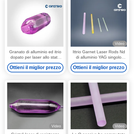
Video
Granato di alluminio ed itrio
Ittrio Garnet Laser Rods Nd
dopato per laser allo stato
di alluminio YAG singolo
solido
Crystal Dia 8mm
Ottieni il miglior prezzo
Ottieni il miglior prezzo
Video
Video