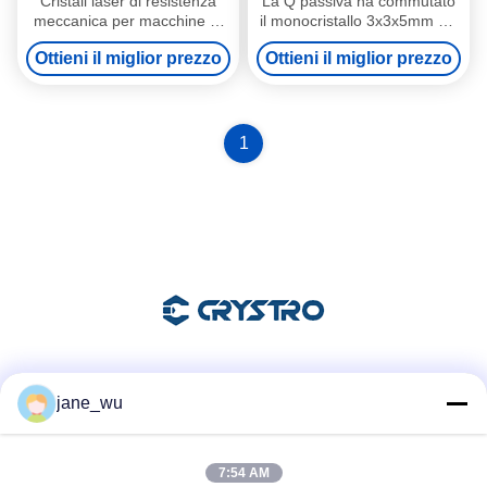
Cristali laser di resistenza
La Q passiva ha commutato
meccanica per macchine di
il monocristallo 3x3x5mm del
taglio e saldatura a laser
laser YAG di DPSS 1064nm
Ottieni il miglior prezzo
Ottieni il miglior prezzo
1
Mezzi sociali
jane_wu
7:54 AM