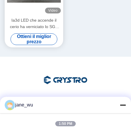
Video
Ia3d LED che accende il
cerio ha verniciato lo SGS
del granato di alluminio di
Ottieni il miglior
ittrio
prezzo
Mezzi sociali
jane_wu
1:50 PM
Contatto rapido