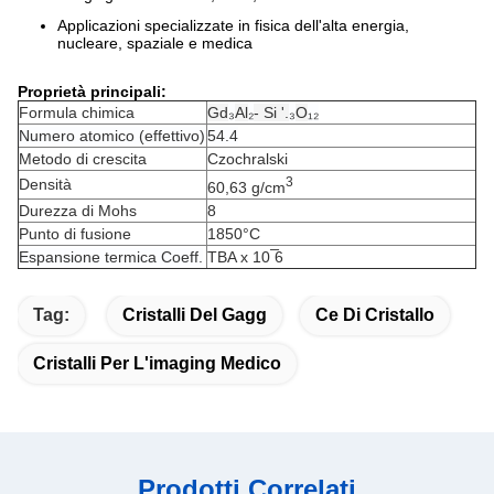
Applicazioni specializzate in fisica dell'alta energia,
nucleare, spaziale e medica
Proprietà principali:
Formula chimica
Gd
₃
Al
₂
- Si '.
₃
O
₁₂
Numero atomico (effettivo)
54.4
Metodo di crescita
Czochralski
3
Densità
60,63 g/cm
Durezza di Mohs
8
Punto di fusione
1850°C
Espansione termica Coeff.
TBA x 10 ̅6
Tag:
Cristalli Del Gagg
Ce Di Cristallo
Cristalli Per L'imaging Medico
Prodotti Correlati