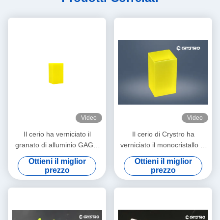
Video
Video
Il cerio ha verniciato il
Il cerio di Crystro ha
granato di alluminio GAGG
verniciato il monocristallo di
Crystal High Quality del
alluminio del granato GAGG
Ottieni il miglior
Ottieni il miglior
gallio del Ce del gadolinio
del gallio del Ce del
prezzo
prezzo
gadolinio