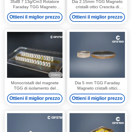
35dB 7.13g/Cm3 Rotatore
Dia 2.15mm TGG Magneto
Faraday TGG Magneto
cristalli ottici Crescita di
cristalli ottici
Czochralski
Ottieni il miglior prezzo
Ottieni il miglior prezzo
Video
Monocristalli del magnete
Dia 5 mm TGG Faraday
TGG di isolamento del
Magneto cristalli ottici
polarizzatore di Faraday alti
TB3Ga5O12
Ottieni il miglior prezzo
Ottieni il miglior prezzo
ottici