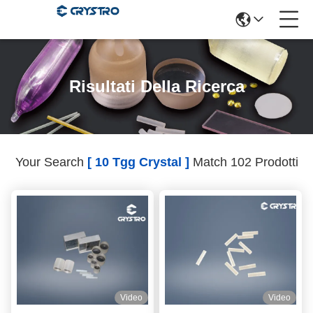
Risultati Della Ricerca
Your Search
[ 10 Tgg Crystal ]
Match 102 Prodotti
Video
Video