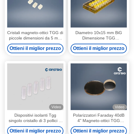
Cristali magneto-ottici TGG di
Diametro 10x15 mm BiG
piccole dimensioni da 5 mm
Dimensione TGG
per isolatori a fibra
Monocristallo a basso
Ottieni il miglior prezzo
Ottieni il miglior prezzo
assorbimento
Video
Video
Dispositivi isolanti Tgg
Polarizzatori Faraday 40dB
singolo cristallo di 3 pollici di
4" Magneto-ottici TGG
diametro
Cristalli
Ottieni il miglior prezzo
Ottieni il miglior prezzo