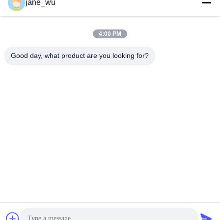
Mezzi sociali
jane_wu
4:00 PM
Contatto rapido
Good day, what product are you looking for?
Telefono
86-0551-63840886
E-mail
jane_wu@crystro.com
Indirizzo
No. 176, Yuner Rd, Yunhai Rd Industrial Park, Distretto di
Baohe, città di Hefei, provincia di Anhui
Politica sulla privacy
|
Mappa del sito
La Cina va bene. Qualità Cristalli a magneto ottico Fornitore.
2018-2025 ANHUI CRYSTRO CRYSTAL MATERIALS Co., Ltd.