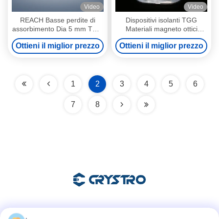
Video
Video
REACH Basse perdite di
Dispositivi isolanti TGG
assorbimento Dia 5 mm TGG
Materiali magneto ottici
Rod Alta potenza
personalizzati
Ottieni il miglior prezzo
Ottieni il miglior prezzo
1
2
3
4
5
6
7
8