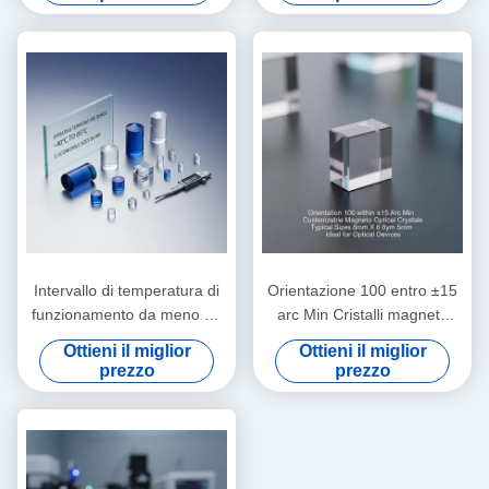
Intervallo di temperatura di
Orientazione 100 entro ±15
funzionamento da meno 40
arc Min Cristalli magneto
°C a 85 °C cristalli
ottici personalizzabili
Ottieni il miglior
Ottieni il miglior
magneticamente ottici
Dimensioni tipiche 8mm X
prezzo
prezzo
dimensioni tipiche
8mm X 5mm Ideale per
personalizzabili in scala mm
dispositivi ottici
per strumenti di precisione