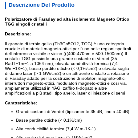
Descrizione Del Prodotto
Polarizzatore di Faraday ad alta isolamento Magneto Ottico
TGG singoli cristalli
Descrizione:
Il granato di terbio gallio (Tb3Ga5O12, TGG) è una categoria
cruciale di materiali magneto-ottici per l'uso nelle regioni spettrali
dell'infrarosso visibile e vicino (((400-470nm e 500-1500nm)).Il
cristallo TGG possiede una grande costante di Verdet (35
RadT−1m−1 a 1064 nm), elevata conduttività termica (7,4
Wm−1K−1), basse perdite ottiche (< 0,1%/cm2) e elevata soglia
di danno laser (> 1 GW/cm2).è un attraente cristallo a rotazione
di Faraday adatto per la costruzione di isolatori magneto-ottici,
interruttori magneto-ottici, modulatori magneto-ottici e così via,
ampiamente utilizzati in YAG, zaffiro ti-dopato e altre
amplificazioni a più stadi, tipo anello, laser di iniezione di semi
Caratteristiche:
Grandi costanti di Verdet (tipicamente 35 dB, fino a 40 dB)
Basse perdite ottiche (< 0,1%/cm)
Alta conducibilità termica (7,4 W m-1K-1).
Alte soglie di danno laser (> 1GW/cm2).