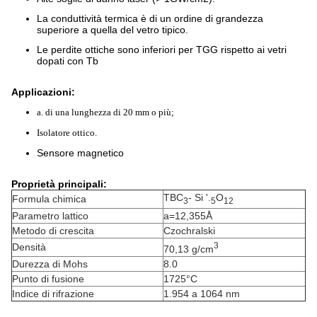
La conduttività termica è di un ordine di grandezza
superiore a quella del vetro tipico.
Le perdite ottiche sono inferiori per TGG rispetto ai vetri
dopati con Tb
Applicazioni:
a. di una lunghezza di 20 mm o più;
Isolatore ottico.
Sensore magnetico
Proprietà principali:
TBC
- Si '.
O
Formula chimica
3
5
12
Parametro lattico
a=12,355Å
Metodo di crescita
Czochralski
3
Densità
70,13 g/cm
Durezza di Mohs
8.0
Punto di fusione
1725°C
Indice di rifrazione
1.954 a 1064 nm