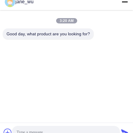
Mezzi sociali
jane_wu
3:20 AM
Contatto rapido
Good day, what product are you looking for?
Telefono
86-0551-63840886
E-mail
jane_wu@crystro.com
Indirizzo
No. 176, Yuner Rd, Yunhai Rd Industrial Park, Distretto di
Baohe, città di Hefei, provincia di Anhui
Politica sulla privacy
|
Mappa del sito
La Cina va bene. Qualità Cristalli a magneto ottico Fornitore.
2018-2026 ANHUI CRYSTRO CRYSTAL MATERIALS Co., Ltd.