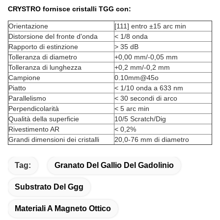
CRYSTRO fornisce cristalli TGG con:
Orientazione
[111] entro ±15 arc min
Distorsione del fronte d'onda
< 1/8 onda
Rapporto di estinzione
> 35 dB
Tolleranza di diametro
+0,00 mm/-0,05 mm
Tolleranza di lunghezza
+0,2 mm/-0,2 mm
Campione
0.10mm@45o
Piatto
< 1/10 onda a 633 nm
Parallelismo
< 30 secondi di arco
Perpendicolarità
< 5 arc min
Qualità della superficie
10/5 Scratch/Dig
Rivestimento AR
< 0,2%
Grandi dimensioni dei cristalli
20,0-76 mm di diametro
Tag:
Granato Del Gallio Del Gadolinio
Substrato Del Ggg
Materiali A Magneto Ottico