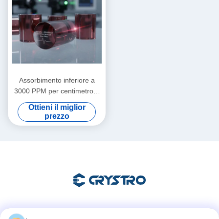
Assorbimento inferiore a
3000 PPM per centimetro a
1064 nanometri Cristalli
Ottieni il miglior
magneto-ottici con durezza
prezzo
Mohs 8 punto 0 ideali per
sistemi laser