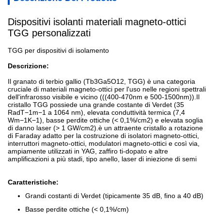
Dispositivi isolanti materiali magneto-ottici
TGG personalizzati
TGG per dispositivi di isolamento
Descrizione:
Il granato di terbio gallio (Tb3Ga5O12, TGG) è una categoria
cruciale di materiali magneto-ottici per l'uso nelle regioni spettrali
dell'infrarosso visibile e vicino (((400-470nm e 500-1500nm)).Il
cristallo TGG possiede una grande costante di Verdet (35
RadT−1m−1 a 1064 nm), elevata conduttività termica (7,4
Wm−1K−1), basse perdite ottiche (< 0,1%/cm2) e elevata soglia
di danno laser (> 1 GW/cm2).è un attraente cristallo a rotazione
di Faraday adatto per la costruzione di isolatori magneto-ottici,
interruttori magneto-ottici, modulatori magneto-ottici e così via,
ampiamente utilizzati in YAG, zaffiro ti-dopato e altre
amplificazioni a più stadi, tipo anello, laser di iniezione di semi
Caratteristiche:
Grandi costanti di Verdet (tipicamente 35 dB, fino a 40 dB)
Basse perdite ottiche (< 0,1%/cm)