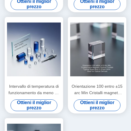
Ottieni il miglior
Ottieni il miglior
‰ 1100 nm
prezzo
prezzo
Intervallo di temperatura di
Orientazione 100 entro ±15
funzionamento da meno 40
arc Min Cristalli magneto
°C a 85 °C cristalli
ottici personalizzabili
Ottieni il miglior
Ottieni il miglior
magneticamente ottici
Dimensioni tipiche 8mm X
prezzo
prezzo
dimensioni tipiche
8mm X 5mm Ideale per
personalizzabili in scala mm
dispositivi ottici
per strumenti di precisione