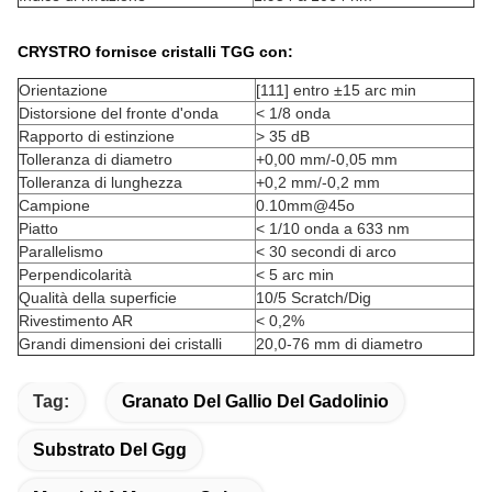
CRYSTRO fornisce cristalli TGG con:
Orientazione
[111] entro ±15 arc min
Distorsione del fronte d'onda
< 1/8 onda
Rapporto di estinzione
> 35 dB
Tolleranza di diametro
+0,00 mm/-0,05 mm
Tolleranza di lunghezza
+0,2 mm/-0,2 mm
Campione
0.10mm@45o
Piatto
< 1/10 onda a 633 nm
Parallelismo
< 30 secondi di arco
Perpendicolarità
< 5 arc min
Qualità della superficie
10/5 Scratch/Dig
Rivestimento AR
< 0,2%
Grandi dimensioni dei cristalli
20,0-76 mm di diametro
Tag:
Granato Del Gallio Del Gadolinio
Substrato Del Ggg