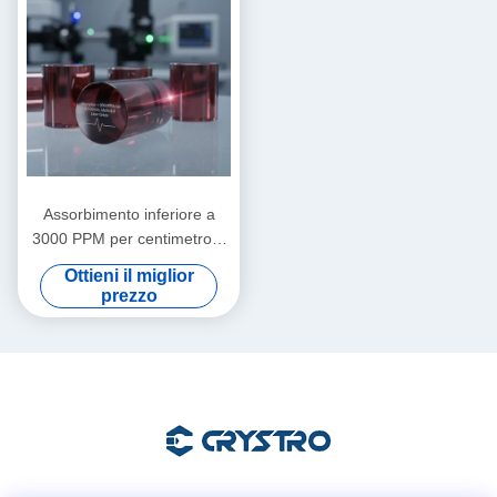
Assorbimento inferiore a
3000 PPM per centimetro a
1064 nanometri Cristalli
Ottieni il miglior
magneto-ottici con durezza
prezzo
Mohs 8 punto 0 ideali per
sistemi laser