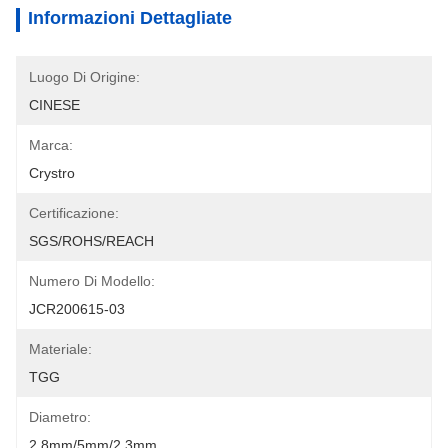
Informazioni Dettagliate
Luogo Di Origine:
CINESE
Marca:
Crystro
Certificazione:
SGS/ROHS/REACH
Numero Di Modello:
JCR200615-03
Materiale:
TGG
Diametro:
2.8mm/5mm/2.3mm