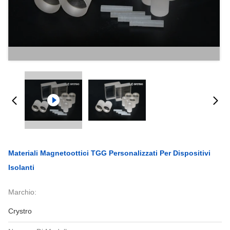
Materiali Magnetoottici TGG Personalizzati Per Dispositivi
Isolanti
Marchio:
Crystro