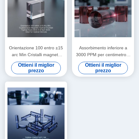
Orientazione 100 entro ±15
Assorbimento inferiore a
arc Min Cristalli magneto
3000 PPM per centimetro a
ottici personalizzabili
1064 nanometri Cristalli
Ottieni il miglior
Ottieni il miglior
Dimensioni tipiche 8mm X
magneto-ottici con durezza
prezzo
prezzo
8mm X 5mm Ideale per
Mohs 8 punto 0 ideali per
dispositivi ottici
sistemi laser