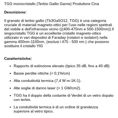
TGG monocristallo (Terbio Gallio Garne) Produttore Cina
Descrizione:
Il granato di terbio gallio (Tb3Ga5O12, TGG) è una categoria
cruciale di materiali magneto-ottici per l'uso nelle regioni spettrali
del visbile e dell'infrarosso vicino (((400-470nm e 500-1500nm)).Il
singocristallo TGG è un eccellente cristallo magneto-ottico
utilizzato in vari dispositivi di Faraday (rotatori e isolatori) nella
gamma 400nm-1100nm, (esclusi i 475 - 500 nm.) che possono
sostituire il cristallo YIG
Caratteristiche:
Rapporto di estinzione elevato (tipico 35 dB, fino a 40 dB)
Basse perdite ottiche (< 0,1%/cm)
Alta conduttività termica (7,4 W m-1K-1).
Alte soglie di danno laser (> 1 GW/cm2).
TGG ha il doppio della costante di Verdet di un vetro dopato
con terbio.
La conduttività termica è di un ordine di grandezza
superiore al vetro tipico.