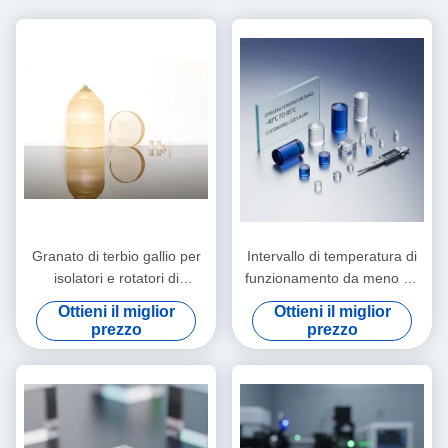
Granato di terbio gallio per
Intervallo di temperatura di
isolatori e rotatori di
funzionamento da meno 40
Faraday, trasmissione 400
°C a 85 °C cristalli
Ottieni il miglior
Ottieni il miglior
‰ 1100 nm
magneticamente ottici
prezzo
prezzo
dimensioni tipiche
personalizzabili in scala mm
per strumenti di precisione