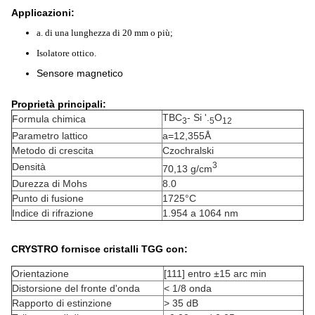
Applicazioni:
a. di una lunghezza di 20 mm o più;
Isolatore ottico.
Sensore magnetico
Proprietà principali:
TBC
- Si '.
O
Formula chimica
3
5
12
Parametro lattico
a=12,355Å
Metodo di crescita
Czochralski
3
Densità
70,13 g/cm
Durezza di Mohs
8.0
Punto di fusione
1725°C
Indice di rifrazione
1.954 a 1064 nm
CRYSTRO fornisce cristalli TGG con:
Orientazione
[111] entro ±15 arc min
Distorsione del fronte d'onda
< 1/8 onda
Rapporto di estinzione
> 35 dB