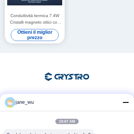
Conduttività termica 7.4W
Cristalli magneto ottici con
assorbimento inferiore a
Ottieni il miglior
3000PPM per cm a 1064nm
prezzo
secondo immagine ideale
per la fotonica
Mezzi sociali
jane_wu
10:07 AM
Contatto rapido