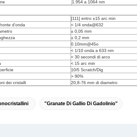
one
1.954 a 1064 nm
[111] entro ±15 arc min
 fronte d'onda
< 1/4 onda@632
iametro
± 0,05 mm
unghezza
± 0,2 mm
0.10mm@45o
< 1/10 onda a 633 nm
< 30 secondi di arco
à
< 15 arc min
perficie
10/5 Scratch/Dig
> 90%
i dei cristalli
20,8-76 mm di diametro
nocristallini
"Granate Di Gallio Di Gadolinio"