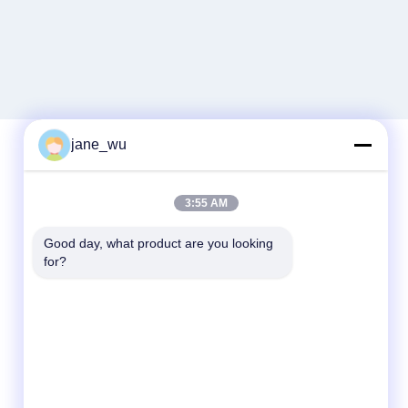
jane_wu
Contatto rapido
3:55 AM
Telefono
Good day, what product are you looking 
for?
86-0551-63840886
E-mail
jane_wu@crystro.com
Indirizzo
No. 176, Yuner Rd, Yunhai Rd Industrial
Park, Distretto di Baohe, città di Hefei,
provincia di Anhui