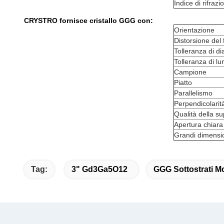
Indice di rifrazi
CRYSTRO fornisce cristallo GGG con:
Orientazione
Distorsione del
Tolleranza di d
Tolleranza di l
Campione
Piatto
Parallelismo
Perpendicolarit
Qualità della su
Apertura chiara
Grandi dimension
Tag:
3" Gd3Ga5O12
GGG Sottostrati Mo