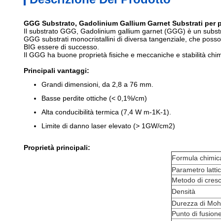
GGG Substrato, Gadolinium Gallium Garnet Substrati per p
Il substrato GGG, Gadolinium gallium garnet (GGG) è un substra
GGG substrati monocristallini di diversa tangenziale, che posson
BIG essere di successo.
Il GGG ha buone proprietà fisiche e meccaniche e stabilità chim
Principali vantaggi:
Grandi dimensioni, da 2,8 a 76 mm.
Basse perdite ottiche (< 0,1%/cm)
Alta conducibilità termica (7,4 W m-1K-1).
Limite di danno laser elevato (> 1GW/cm2)
Proprietà principali:
Formula chimic
Parametro latti
Metodo di cresc
Densità
Durezza di Moh
Punto di fusion