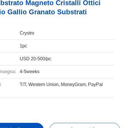
trato Magneto Cristalli Ottici
o Gallio Granato Substrati
Crystro
1pc
USD 20-500/pc
nsegna:
4-5weeks
i
T/T, Western Union, MoneyGram, PayPal