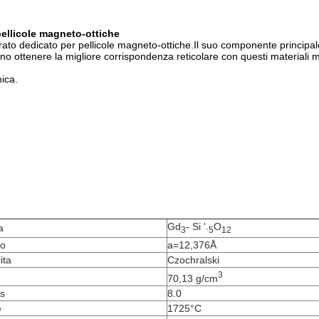
ellicole magneto-ottiche
to dedicato per pellicole magneto-ottiche.Il suo componente principale
o ottenere la migliore corrispondenza reticolare con questi materiali mag
ica.
Gd
- Si '.
O
a
3
5
12
co
a=12,376Å
ita
Czochralski
3
70,13 g/cm
s
8.0
e
1725°C