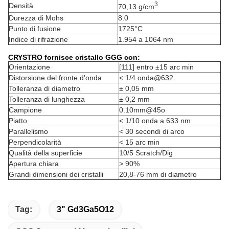
3
Densità
70,13 g/cm
Durezza di Mohs
8.0
Punto di fusione
1725°C
Indice di rifrazione
1.954 a 1064 nm
CRYSTRO fornisce cristallo GGG con:
Orientazione
[111] entro ±15 arc min
Distorsione del fronte d'onda
< 1/4 onda@632
Tolleranza di diametro
± 0,05 mm
Tolleranza di lunghezza
± 0,2 mm
Campione
0.10mm@45o
Piatto
< 1/10 onda a 633 nm
Parallelismo
< 30 secondi di arco
Perpendicolarità
< 15 arc min
Qualità della superficie
10/5 Scratch/Dig
Apertura chiara
> 90%
Grandi dimensioni dei cristalli
20,8-76 mm di diametro
Tag:
3" Gd3Ga5O12