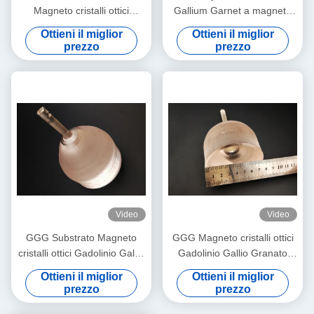
Magneto cristalli ottici
Gallium Garnet a magneto
Gadolinio Gallio Granato
ottico meccanico
Ottieni il miglior
Ottieni il miglior
GGG
prezzo
prezzo
Video
Video
GGG Substrato Magneto
GGG Magneto cristalli ottici
cristalli ottici Gadolinio Gallio
Gadolinio Gallio Granato
Granato Substrati
Cristalli singoli e substrati
Ottieni il miglior
Ottieni il miglior
prezzo
prezzo