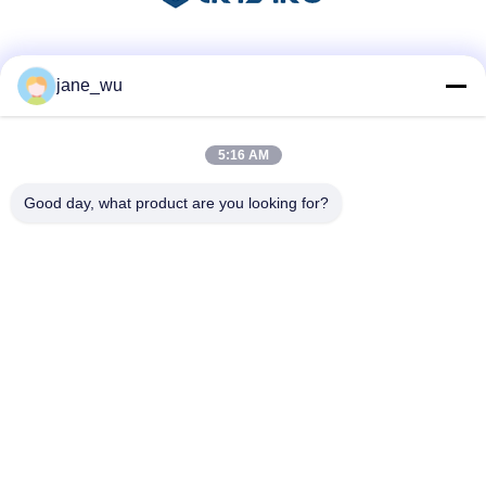
Mezzi sociali
jane_wu
5:16 AM
Contatto rapido
Good day, what product are you looking for?
Telefono
86-0551-63840886
E-mail
jane_wu@crystro.com
Indirizzo
No. 176, Yuner Rd, Yunhai Rd Industrial Park, Distretto di
Baohe, città di Hefei, provincia di Anhui
Politica sulla privacy
|
Mappa del sito