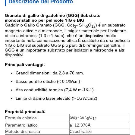
Descrizione Del Prodotto
Granato di gallio di gadolinio (GGG) Substrato
monocristallino per pellicole YIG e BIG
Gadolinio Gallio Granato (GGG, Gd)
- Si '.
O
) è un substrato
3
5
12
magneto-ottico e a microonde, il miglior materiale per l'isolatore
ottico a infrarossi (1.3 e 1.5um), che è un dispositivo molto
importante nella comunicazione ottica.È costituito da una pellicola
YIG o BIG sul substrato GGG più parti di birefringenzaInoltre, il
GGG è un importante substrato per isolatori a microonde e altri
dispositivi.
Principali vantaggi:
Grandi dimensioni, da 2,8 a 76 mm.
Basse perdite ottiche (< 0,1%/cm)
Alta conducibilità termica (7,4 W m-1K-1).
Limite di danno laser elevato (> 1GW/cm2)
Proprietà principali:
Gd
- Si '.
O
Formula chimica
3
5
12
Parametro lattico
a=12,376Å
Metodo di crescita
Czochralski