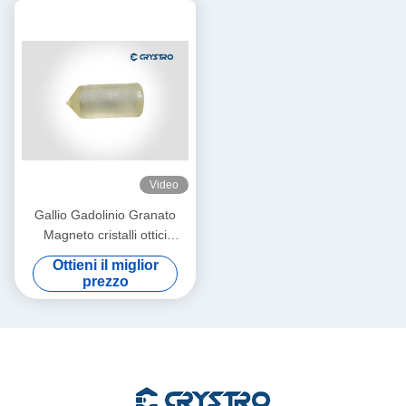
Video
Gallio Gadolinio Granato
Magneto cristalli ottici
Gd3Ga5O12 O GGG singolo
Ottieni il miglior
cristallo
prezzo